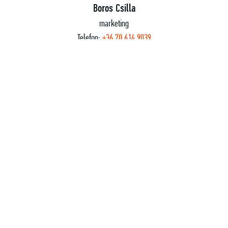
Boros Csilla
marketing
Telefon:
+36 70 614 9039
E-mail:
boros.csilla@sztif.hu
FELIRATKOZÁS HÍRLEVÉLRE