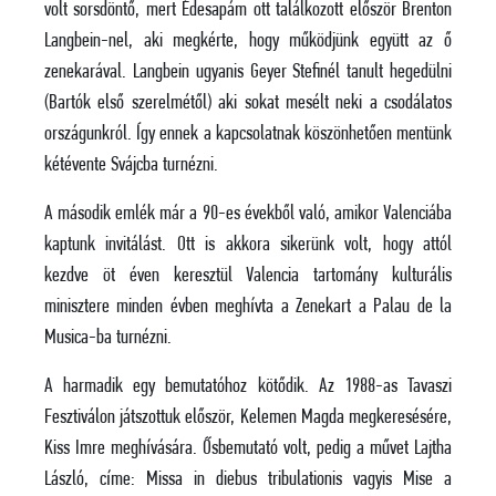
volt sorsdöntő, mert Édesapám ott találkozott először Brenton
Langbein-nel, aki megkérte, hogy működjünk együtt az ő
zenekarával. Langbein ugyanis Geyer Stefinél tanult hegedülni
(Bartók első szerelmétől) aki sokat mesélt neki a csodálatos
országunkról. Így ennek a kapcsolatnak köszönhetően mentünk
kétévente Svájcba turnézni.
A második emlék már a 90-es évekből való, amikor Valenciába
kaptunk invitálást. Ott is akkora sikerünk volt, hogy attól
kezdve öt éven keresztül Valencia tartomány kulturális
minisztere minden évben meghívta a Zenekart a Palau de la
Musica-ba turnézni.
A harmadik egy bemutatóhoz kötődik. Az 1988-as Tavaszi
Fesztiválon játszottuk először, Kelemen Magda megkeresésére,
Kiss Imre meghívására. Ősbemutató volt, pedig a művet Lajtha
László, címe: Missa in diebus tribulationis vagyis Mise a