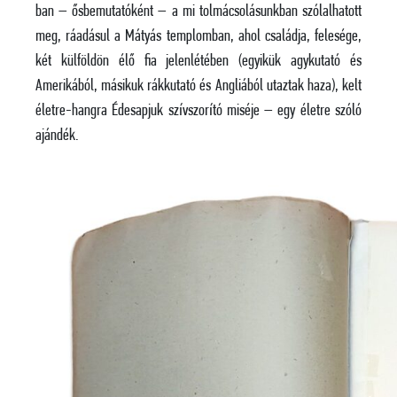
ban – ősbemutatóként – a mi tolmácsolásunkban szólalhatott
meg, ráadásul a Mátyás templomban, ahol családja, felesége,
két külföldön élő fia jelenlétében (egyikük agykutató és
Amerikából, másikuk rákkutató és Angliából utaztak haza), kelt
életre-hangra Édesapjuk szívszorító miséje – egy életre szóló
ajándék.