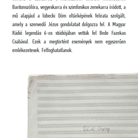
Baritonszólóra, vegyeskarra és szimfonikus zenekarra íródott, a
mű alapjául a lübecki Dóm oltárképének felirata szolgált,
amely a szenvedő Jézus gondolatait dolgozza fel. A Magyar
Rádió legendás 6-os stúdiójában vettük fel Bede Fazekas
Csabával. Ezek a megtörtént események nem egyszerűen
emlékezetesek. Felfoghatatlanok.