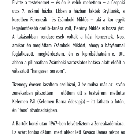
Elvitte a testvéremet – és én is velük mehettem – a Csopaki
utca 7. számú házba. Ebben a házban laktak Gryllusék, a
közelben Ferencsik és Zsámboki Miklós – aki a kor egyik
legjelentősebb cselló-tanára volt, Perényi Miklós is hozzá járt.
A lakásokban rendszeresek voltak a házi koncertek. Nos,
amikor én megláttam Zsámboki Miklóst, ahogy a bátyámmal
foglalkozott, megkérdeztem, én is kipróbálhatnám-e. Ott,
abban a pillanatban Zsámboki varázslatos hatása alatt eldőlt a
választott “hangszer-sorsom”.
Tizenegy évesen kezdtem csellózni, 3 év múlva már az István
zenekarban játszottam – előttem ült a testvérem, mellette
Kelemen Pál (Kelemen Barna édesapja) – itt látható a fotón,
én “fess” rövidnadrágban.
A Bartók konzi után 1967-ben felvételiztem a Zeneakadémiára.
Ez azért fontos dátum, mert akkor lett Kovács Dénes rektor és