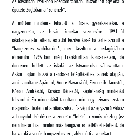
Az Istvánban 1990-ben kezdtem tanítani, hiszen lett egy önálló
épülete Zuglóban a “zenének”.
A múltam mindenre kihatott: a Tücsök gyerekzenekar, a
nagyzenekar, az István Zenekar vezetésére. 1991-től
iskolaigazgató lettem, és attól kezdve kissé háttérbe szorult a
“hangszeres szólókarrier”, mert kezdtem a pedagógiában
elmerülni. 1994-ben még Frankfurtban koncerteztem, de
döntenem kellett: az iskolát, az Istvánosokat választottam.
Akkor fogtam hozzá a rendszer felépítéséhez, annak alapján,
amit tanultam: Apámtól,
André
Navarrától, Ferencsik Jánostól,
Kórodi Andrástól, Kovács Dénestől, képtelenség mindenkit
felsorolni. Én mindenkitől tanultam, mint egy szivacs szívtam
magamba, lestem el a nüanszokat. És végül az egyszerű válasz
a bonyolult kérdésre: a zenekar “lelke” a vonós részleg (ez
nem hierarchia, minden más hangszer is nélkülözhetetlen), de
ha valaki a vonós hangszerhez ért, akkor érti a zenekart.