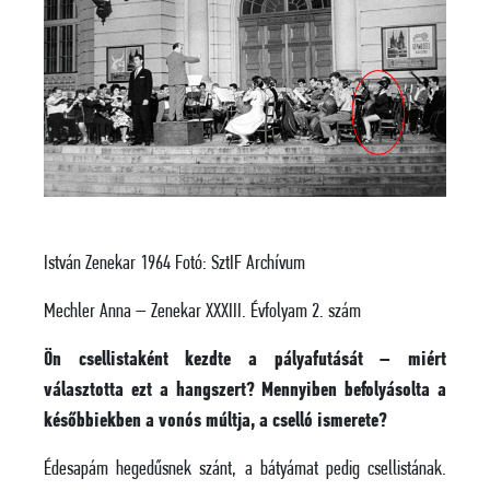
István Zenekar 1964 Fotó: SztIF Archívum
Mechler Anna – Zenekar XXXIII. Évfolyam 2. szám
Ön csellistaként kezdte a pályafutását – miért
választotta ezt a hangszert? Mennyiben befolyásolta a
későbbiekben a vonós múltja, a cselló ismerete?
Édesapám hegedűsnek szánt, a bátyámat pedig csellistának.