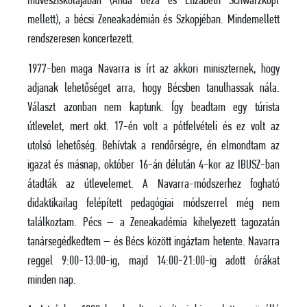
művésziskolájában (Anda Géza és Elizabeth Schwarzkopf
mellett), a bécsi Zeneakadémián és Szkopjéban. Mindemellett
rendszeresen koncertezett.
1977-ben maga Navarra is írt az akkori miniszternek, hogy
adjanak lehetőséget arra, hogy Bécsben tanulhassak nála.
Választ azonban nem kaptunk. Így beadtam egy túrista
útlevelet, mert okt. 17-én volt a pótfelvételi és ez volt az
utolsó lehetőség. Behívtak a rendőrségre, én elmondtam az
igazat és másnap, október 16-án délután 4-kor az IBUSZ-ban
átadták az útlevelemet. A Navarra-módszerhez fogható
didaktikailag felépített pedagógiai módszerrel még nem
találkoztam. Pécs – a Zeneakadémia kihelyezett tagozatán
tanársegédkedtem – és Bécs között ingáztam hetente. Navarra
reggel 9:00-13:00-ig, majd 14:00-21:00-ig adott órákat
minden nap.