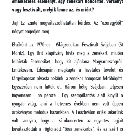
emlékezetes eseményt, egy zenekari koncertet, versenyt
vagy fesztivált, melyik lenne az, és miért?
Jaj! Ez szinte megválaszolhatatlan kérdés. Az “ezeregyből”
négyet engedjen meg.
Elsőként az 1970-es Világzenekari Fesztivált Svájcban (St
Moritz). Egy Brit alapítvány hívta meg a zenekart, miután
felhívták Ferencsiket, hogy kit ajánlana Magyarországról.
Emlékszem, Édesapám megkapta a hivatalos levelet és
tárgyilagosan olvasta nekünk: a zenekar hangosan felröhögött.
Egyszerűen nem hittük el. Három hétig Svájcban, teljesen
ingyenesen… na persze… Egy szempillantás alatt kinyílt a
nyugati világ, ami a hetvenes években nem volt éppen
szokványos metódus hazánkban. A Fesztiválon óriási sikerünk
volt, annyira, hogy a zárókoncerten az együttes tagjait
beválasztották a rögtönzött “össz-zenekarba”, és ez azért is