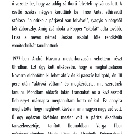
ő vezette be, hogy az addig zártkörű felvételi nyilvános lett. A
cselló szakra négyen kerültünk be, Friss Antal elhíresült
szólása: “a csirke a párjával van felvéve!”, (vagyis a négyből
két Záborszky. Amíg Zsámboki a Popper “iskolát” adta tovább,
Friss a neves német Becker iskolát. Tőle rendkívüli
vonótechnikát tanulhattunk.
1977-ben
André
Navarra mesterkurzusán vehettem részt
Ohridban. Ezt úgy kell elképzelni, hogy a meghallgatáson
Navarra eldöntötte ki lehet aktív és ki passzív hallgató, én 10
perc után “aktívvá váltam” és megkérdezte, mit szeretnék
tanulni. Mondtam először talán franciákat és a kiválasztott
Debussy-t másnapra megtanultam kotta nélkül. Ez annyira
meghatotta, hogy meghívott kávézni, ami nagyon nagy szó volt.
Ő egy egészen kivételes mester volt. A párizsi Akadémia
tanszékvezetője, tanított Detmoldban Varga Tibor