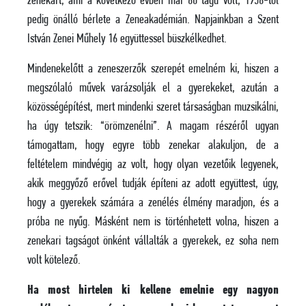
zenekart, ami a következő évben már 80 tagú volt, 1958-tól
pedig önálló bérlete a Zeneakadémián. Napjainkban a Szent
István Zenei Műhely 16 együttessel büszkélkedhet.
Mindenekelőtt a zeneszerzők szerepét emelném ki, hiszen a
megszólaló művek varázsolják el a gyerekeket, azután a
közösségépítést, mert mindenki szeret társaságban muzsikálni,
ha úgy tetszik: “örömzenélni”. A magam részéről ugyan
támogattam, hogy egyre több zenekar alakuljon, de a
feltételem mindvégig az volt, hogy olyan vezetőik legyenek,
akik meggyőző erővel tudják építeni az adott együttest, úgy,
hogy a gyerekek számára a zenélés élmény maradjon, és a
próba ne nyűg. Másként nem is történhetett volna, hiszen a
zenekari tagságot önként vállalták a gyerekek, ez soha nem
volt kötelező.
Ha most hirtelen ki kellene emelnie egy nagyon