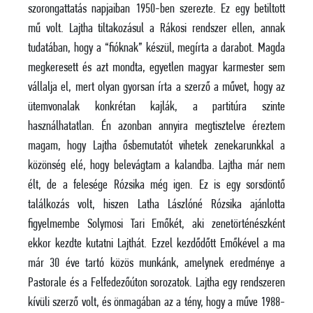
szorongattatás napjaiban 1950-ben szerezte. Ez egy betiltott
mű volt. Lajtha tiltakozásul a Rákosi rendszer ellen, annak
tudatában, hogy a “fióknak” készül, megírta a darabot. Magda
megkeresett és azt mondta, egyetlen magyar karmester sem
vállalja el, mert olyan gyorsan írta a szerző a művet, hogy az
ütemvonalak konkrétan kajlák, a partitúra szinte
használhatatlan. Én azonban annyira megtisztelve éreztem
magam, hogy Lajtha ősbemutatót vihetek zenekarunkkal a
közönség elé, hogy belevágtam a kalandba. Lajtha már nem
élt, de a felesége Rózsika még igen. Ez is egy sorsdöntő
találkozás volt, hiszen Latha Lászlóné Rózsika ajánlotta
figyelmembe Solymosi Tari Emőkét, aki zenetörténészként
ekkor kezdte kutatni Lajthát. Ezzel kezdődőtt Emőkével a ma
már 30 éve tartó közös munkánk, amelynek eredménye a
Pastorale és a Felfedezőúton sorozatok. Lajtha egy rendszeren
kívüli szerző volt, és önmagában az a tény, hogy a műve 1988-