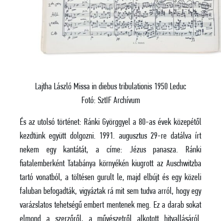
Lajtha László Missa in diebus tribulationis 1950 Leduc
Fotó: SztIF Archívum
És az utolsó történet: Ránki Györggyel a 80-as évek közepétől
kezdtünk együtt dolgozni. 1991. augusztus 29-re datálva írt
nekem egy kantátát, a címe: Jézus panasza. Ránki
fiatalemberként Tatabánya környékén kiugrott az Auschwitzba
tartó vonatból, a töltésen gurult le, majd elbújt és egy közeli
faluban befogadták, vigyáztak rá mit sem tudva arról, hogy egy
varázslatos tehetségű embert mentenek meg. Ez a darab sokat
elmond a szerzőről, a művészetről alkotott hitvallásáról.