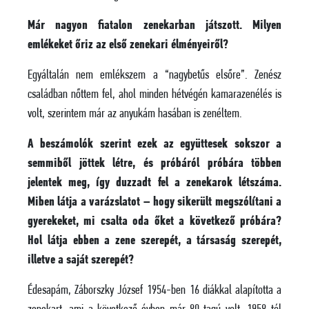
Már nagyon fiatalon zenekarban játszott. Milyen
emlékeket őriz az első zenekari élményeiről?
Egyáltalán nem emlékszem a “nagybetűs elsőre”. Zenész
családban nőttem fel, ahol minden hétvégén kamarazenélés is
volt, szerintem már az anyukám hasában is zenéltem.
A beszámolók szerint ezek az együttesek sokszor a
semmiből jöttek létre, és próbáról próbára többen
jelentek meg, így duzzadt fel a zenekarok létszáma.
Miben látja a varázslatot – hogy sikerült megszólítani a
gyerekeket, mi csalta oda őket a következő próbára?
Hol látja ebben a zene szerepét, a társaság szerepét,
illetve a saját szerepét?
Édesapám, Záborszky József 1954-ben 16 diákkal alapította a