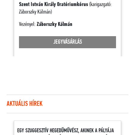
Szent István Király Oratóriumkórus
(karigazgató:
Záborszky Kálmán)
Vezényel:
Záborszky Kálmán
JEGYVÁSÁRLÁS
AKTUÁLIS HÍREK
EGY SZUGGESZTÍV HEGEDŰMŰVÉSZ, AKINEK A PÁLYÁJA