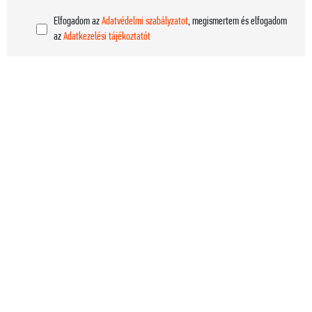
Elfogadom az
Adatvédelmi szabályzatot
, megismertem és elfogadom
az
Adatkezelési tájékoztatót
KAPCSOLAT:
Szent István Filharmonikusok Non-profit Kft.
Székhely: 1145 Budapest, Columbus u. 11.
Kövessen minket: