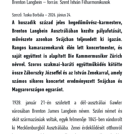
Brenton Langbein – forrás: Szent István Filharmonikusok
Szerző:
Tuska Borbála
– 2026. június 24.
A huszadik század jeles hegedűművész-karmestere,
Brenton Langbein Ausztráliában kezdte pályafutását,
művészete azonban Svájcban teljesedett ki igazán.
Rangos kamarazenekarok élén lett koncertmester, és
saját együttest is alapított Die Kammermusiker Zürich
névvel. Szoros szakmai-baráti együttműködés kötötte
össze Záborszky Józseffel és az István Zenekarral, amely
számos sikeres koncertet eredményezett Svájcban és
Magyarországon egyaránt.
1928. január 21-én született a dél-ausztráliai Gawler
városában Brenton James Langbein néven. Szülei német és
skót származásúak voltak, egyik felmenője 1845-ben vándorolt
ki Mecklenburgból Ausztráliába. Zenei érdeklődését otthonról