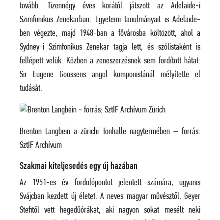
tovább. Tizennégy éves korától játszott az Adelaide-i
Szimfonikus Zenekarban. Egyetemi tanulmányait is Adelaide-
ben végezte, majd 1948-ban a fővárosba költözött, ahol a
Sydney-i Szimfonikus Zenekar tagja lett, és szólistaként is
fellépett velük. Közben a zeneszerzésnek sem fordított hátat:
Sir Eugene Goossens angol komponistánál mélyítette el
tudását.
Brenton Langbein a zürichi Tonhalle nagytermében – forrás:
SztIF Archívum
Szakmai kiteljesedés egy új hazában
Az 1951-es év fordulópontot jelentett számára, ugyanis
Svájcban kezdett új életet. A neves magyar művésztől, Geyer
Stefitől vett hegedűórákat, aki nagyon sokat mesélt neki