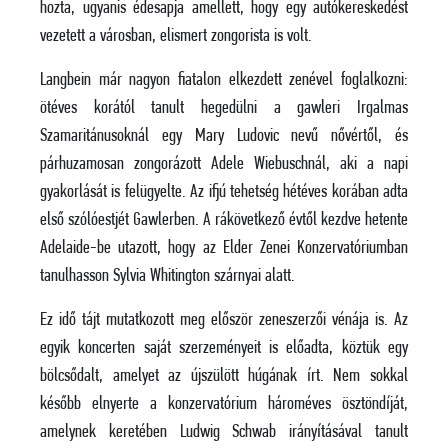
hozta, ugyanis édesapja amellett, hogy egy autókereskedést
vezetett a városban, elismert zongorista is volt.
Langbein már nagyon fiatalon elkezdett zenével foglalkozni:
ötéves korától tanult hegedülni a gawleri Irgalmas
Szamaritánusoknál egy Mary Ludovic nevű nővértől, és
párhuzamosan zongorázott Adele Wiebuschnál, aki a napi
gyakorlását is felügyelte. Az ifjú tehetség hétéves korában adta
első szólóestjét Gawlerben. A rákövetkező évtől kezdve hetente
Adelaide-be utazott, hogy az Elder Zenei Konzervatóriumban
tanulhasson Sylvia Whitington szárnyai alatt.
Ez idő tájt mutatkozott meg először zeneszerzői vénája is. Az
egyik koncerten saját szerzeményeit is előadta, köztük egy
bölcsődalt, amelyet az újszülött húgának írt. Nem sokkal
később elnyerte a konzervatórium hároméves ösztöndíját,
amelynek keretében Ludwig Schwab irányításával tanult