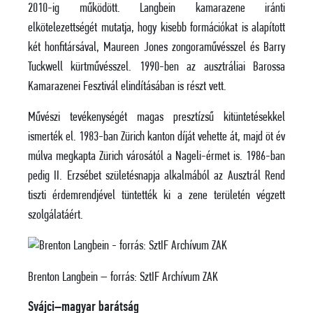
2010-ig működött. Langbein kamarazene iránti
elkötelezettségét mutatja, hogy kisebb formációkat is alapított
két honfitársával, Maureen Jones zongoraművésszel és Barry
Tuckwell kürtművésszel. 1990-ben az ausztráliai Barossa
Kamarazenei Fesztivál elindításában is részt vett.
Művészi tevékenységét magas presztízsű kitüntetésekkel
ismerték el. 1983-ban Zürich kanton díját vehette át, majd öt év
múlva megkapta Zürich városától a Nageli-érmet is. 1986-ban
pedig II. Erzsébet születésnapja alkalmából az Ausztrál Rend
tiszti érdemrendjével tüntették ki a zene területén végzett
szolgálatáért.
Brenton Langbein – forrás: SztIF Archívum ZAK
Svájci–magyar barátság