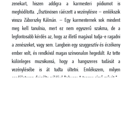
zenekart, hiszen addigra a karmesteri pódiumot is
meghódította. „Ösztönösen ráérzett a vezénylésre – emlékszik
vissza Záborszky Kálmán. – Egy karmesternek sok mindent
meg kell tanulnia, mert ez nem egyszerű szakma, de a
legfontosabb kérdés az, hogy az illető magával tudja-e ragadni
a zenészeket, vagy sem. Langbein egy szuggesztív és érzékeny
ember volt, és rendkívül magas színvonalon hegedült. Az tette
különleges muzsikussá, hogy a hangszeres tudását a
vezénylésébe is át tudta ültetni. Emlékszem, milyen
csodálatosan dirigálta például Debussy A tenger című művét.”
Brenton Langbein – forrás: SztIF Archívum
Utoljára 1993-ban, halálának évében jött Magyarországra
elbúcsúzni. „Édesapámmal és édesanyámmal is nagyon jó