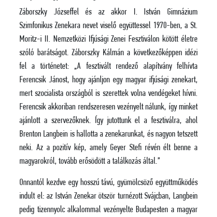
Záborszky Józseffel és az akkor I. István Gimnázium
Szimfonikus Zenekara nevet viselő együttessel 1970-ben, a St.
Moritz-i II. Nemzetközi Ifjúsági Zenei Fesztiválon kötött életre
szóló barátságot. Záborszky Kálmán a következőképpen idézi
fel a történetet: „A fesztivált rendező alapítvány felhívta
Ferencsik Jánost, hogy ajánljon egy magyar ifjúsági zenekart,
mert szocialista országból is szerettek volna vendégeket hívni.
Ferencsik akkoriban rendszeresen vezényelt nálunk, így minket
ajánlott a szervezőknek. Így jutottunk el a fesztiválra, ahol
Brenton Langbein is hallotta a zenekarunkat, és nagyon tetszett
neki. Az a pozitív kép, amely Geyer Stefi révén élt benne a
magyarokról, tovább erősödött a találkozás által.”
Onnantól kezdve egy hosszú távú, gyümölcsöző együttműködés
indult el: az István Zenekar ötször turnézott Svájcban, Langbein
pedig tizennyolc alkalommal vezényelte Budapesten a magyar