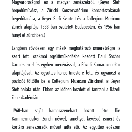
Magyarországról és a magyar zenészekről. (Geyer Stefi
hegedűművész, a Zürichi Konzervatórium koncertszakának
hegedűtanára, a Geyer Stefi Kvartett és a Collegium Musicum
Zürich alapítója 1888-ban született Budapesten, és 1956-ban
hunyt el Zürichben.)
Langbein rövidesen egy másik meghatározó ismeretségre is
szert tett: szakmai együttműködésbe kezdett Paul Sacher
karmesterrel és egyben mecénással, a Bázeli Kamarazenekar
alapítójával. Az együttes koncertmestere lett, és ugyanezt a
pozíciót töltötte be a Collegium Musicum Zürichnél is Geyer
Stefi halála után. Ebben az időben kezdett el tanítani a Bázeli
Zeneakadémián.
1960-ban saját kamarazenekart hozott létre Die
Kammermusiker Zürich névvel, amellyel kevéssé ismert és
kortárs zeneszerzők műveit adta elő. Az együttes egészen