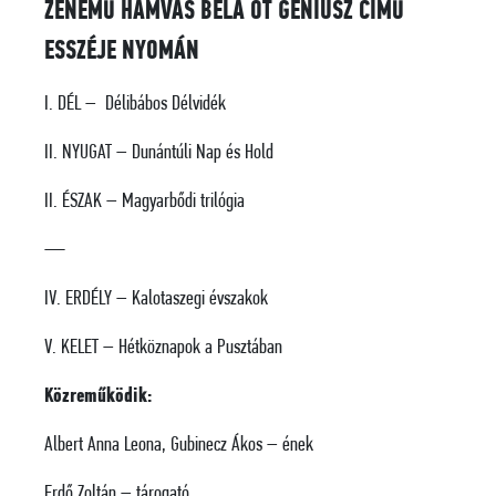
ZENEMŰ HAMVAS BÉLA ÖT GÉNIUSZ CÍMŰ
ESSZÉJE NYOMÁN
I. DÉL – Délibábos Délvidék
II. NYUGAT – Dunántúli Nap és Hold
II. ÉSZAK – Magyarbődi trilógia
—
IV. ERDÉLY – Kalotaszegi évszakok
V. KELET – Hétköznapok a Pusztában
Közreműködik:
Albert Anna Leona, Gubinecz Ákos – ének
Erdő Zoltán – tárogató