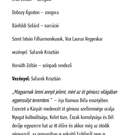
Dobozy Ágoston – zongora
Bánföldi Szilárd – narráció
Szent István Filharmonikusok, Vox Laurus Vegyeskar
vezényel: Safarek Krisztián
Horváth Zoltán – színpadi rendező
Vezényel:
Safarek Krisztián
„Magyarnak lenni annyit jelent, mint az öt géniusz világában
egyensúlyt teremteni.”
– írja Hamvas Béla esszéjében.
Eszerint a Kárpát-medencét öt géniusz szellemisége uralja:
Nyugat kultiváltsága, Kelet tüze, Észak komolysága és Dél
derűje egyszerre hat az itt élőre és akkor még az ötödik
géniuszról, az önmagában is sokrétű Erdélyről nem is