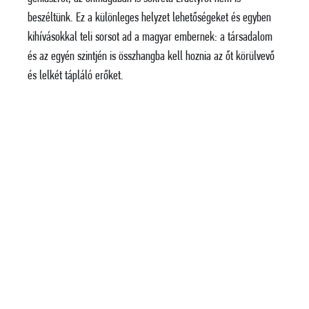
beszéltünk. Ez a különleges helyzet lehetőségeket és egyben
kihívásokkal teli sorsot ad a magyar embernek: a társadalom
és az egyén szintjén is összhangba kell hoznia az őt körülvevő
és lelkét tápláló erőket.
Ez a gondolat ihlette Keresztury-Albert Zsolt zeneszerző
tárogatóra, énekhangra, szimfonikus zenekarra és kórusra
komponált színpadi zeneművét, amely azonban nem a
veszteségre fókuszál, hanem a magyar lét esszenciális
értékeinek kíván mementót állítani az idei Mohács 500
emlékév alkalmából. Az identitáskeresés kultikus útjára
invitálja az közönséget, hogy a próza, a komolyzene, a
népdalok és a tárogató éneklő hangjának összefonódásában
avassa be az öt géniusz világába, és járja be vele lélekben
történelmi hazánk varázslatos vidékeit Délvidéktől Erdélyig.