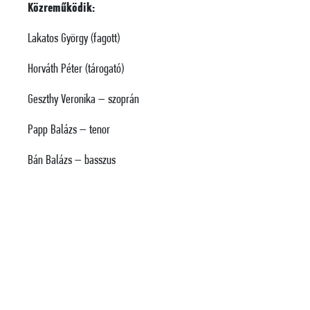
Közreműködik:
Lakatos György (fagott)
Horváth Péter (tárogató)
Geszthy Veronika – szoprán
Papp Balázs – tenor
Bán Balázs – basszus
Szent István Király Oratóriumkórus (Karigazgató: Záborszky
Kálmán)
Vezényel:
Ménesi Gergely