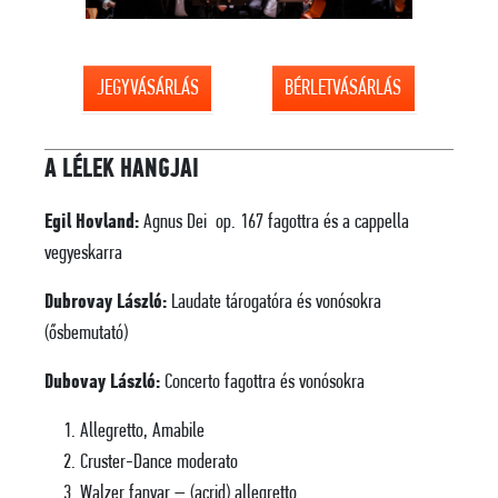
JEGYVÁSÁRLÁS
BÉRLETVÁSÁRLÁS
A LÉLEK HANGJAI
Egil Hovland:
Agnus Dei op. 167 fagottra és a cappella
vegyeskarra
Dubrovay László:
Laudate tárogatóra és vonósokra
(ősbemutató)
Dubovay László:
Concerto fagottra és vonósokra
Allegretto, Amabile
Cruster-Dance moderato
Walzer fanyar – (acrid) allegretto