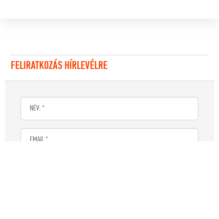
FELIRATKOZÁS HÍRLEVÉLRE
Elfogadom az
Adatvédelmi szabályzatot
, megismertem és elfogadom
az
Adatkezelési tájékoztatót