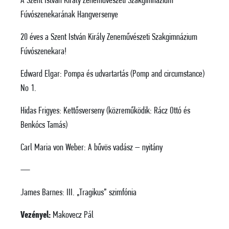
A Szent István Király Zeneművészeti Szakgimnázium
Fúvószenekarának Hangversenye
20 éves a Szent István Király Zeneművészeti Szakgimnázium
Fúvószenekara!
Edward Elgar: Pompa és udvartartás (Pomp and circumstance)
No 1.
Hidas Frigyes: Kettősverseny (közreműködik: Rácz Ottó és
Benkócs Tamás)
Carl Maria von Weber: A bűvös vadász – nyitány
—
James Barnes: III. „Tragikus” szimfónia
Vezényel:
Makovecz Pál