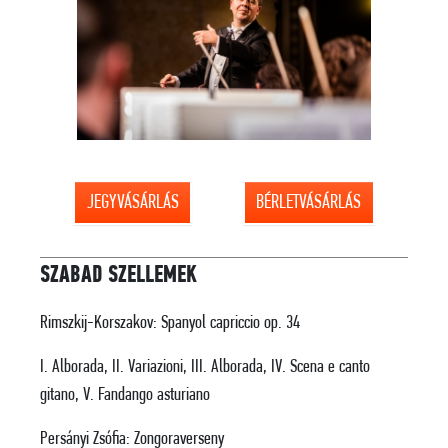
JEGYVÁSÁRLÁS
BÉRLETVÁSÁRLÁS
SZABAD SZELLEMEK
Rimszkij-Korszakov: Spanyol capriccio op. 34
I. Alborada, II.
Variazioni,
III. Alborada, IV.
Scena e canto
gitano, V.
Fandango asturiano
Persányi Zsófia: Zongoraverseny