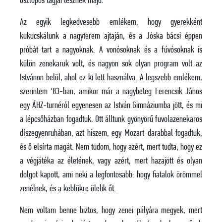
oszlopos tagjai lesznek majd.
Az egyik legkedvesebb emlékem, hogy gyerekként
kukucskálunk a nagyterem ajtaján, és a Jóska bácsi éppen
próbát tart a nagyoknak. A vonósoknak és a fúvósoknak is
külön zenekaruk volt, és nagyon sok olyan program volt az
Istvánon belül, ahol ez ki lett használva. A legszebb emlékem,
szerintem ‘83-ban, amikor már a nagybeteg Ferencsik János
egy ÁHZ-turnéról egyenesen az István Gimnáziumba jött, és mi
a lépcsőházban fogadtuk. Ott álltunk gyönyörű fuvolazenekaros
díszegyenruhában, azt hiszem, egy Mozart-darabbal fogadtuk,
és ő elsírta magát. Nem tudom, hogy azért, mert tudta, hogy ez
a végjátéka az életének, vagy azért, mert hazajött és olyan
dolgot kapott, ami neki a legfontosabb: hogy fiatalok örömmel
zenélnek, és a keblükre ölelik őt.
Nem voltam benne biztos, hogy zenei pályára megyek, mert