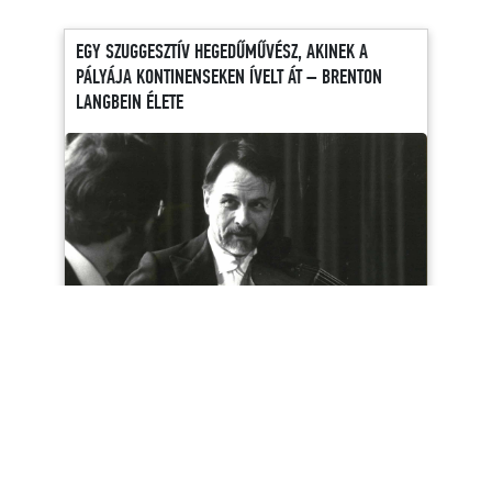
EGY SZUGGESZTÍV HEGEDŰMŰVÉSZ, AKINEK A
PÁLYÁJA KONTINENSEKEN ÍVELT ÁT – BRENTON
LANGBEIN ÉLETE
A 2025/26-os évad utolsó Istvánosok-blogbejegyzése
Brenton Langbein munkássága előtt tiszteleg, és felidézi a
művész több évtizedes kapcsolatát az István Zenekarral.
https://papageno.hu/Istvanosok