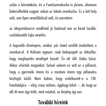
aztán a kórusiskola, és a Fuvolazenekarba is jártam, ahonnan
bekerülhettek nagyon sokan az István zenekarba. Ez a két hely
volt, ami ilyen nevelőbölcső volt, és szerintem
az idegrendszerre rendkívül jó hatással van ez kicsit lazább,
családiasabb fajta nevelés.
A legszebb élményem, amikor pár évvel ezelőtt énekeltem a
zenekarral. A Kálmán egyszer csak bekopogott az öltözőbe,
hogy meglepetés vendéget hozott. És ott állt Jóska bácsi.
Akkor elsírtuk magunkat. Szóval nekem ez volt az a pillanat,
hogy a gyermeki énem és a mostani énem egy pillanatra
kézfogót talált. Nem tudom, hogy emlékezett-e a 130.
fuvolistájára – elég rossz voltam, úgyhogy lehet –, de hogy az
idő itt nem úgy telik, mint máshol, az tényleg így van.
További híreink