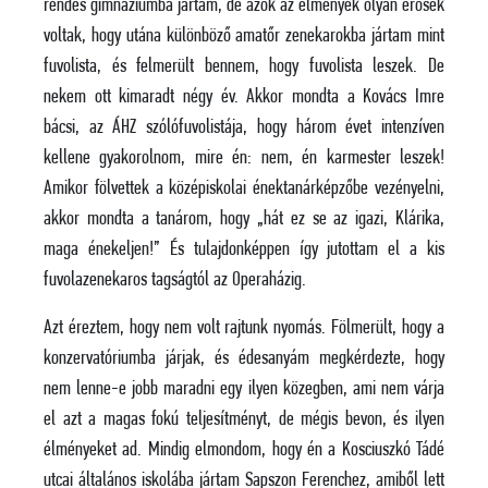
rendes gimnáziumba jártam, de azok az élmények olyan erősek
voltak, hogy utána különböző amatőr zenekarokba jártam mint
fuvolista, és felmerült bennem, hogy fuvolista leszek. De
nekem ott kimaradt négy év. Akkor mondta a Kovács Imre
bácsi, az ÁHZ szólófuvolistája, hogy három évet intenzíven
kellene gyakorolnom, mire én: nem, én karmester leszek!
Amikor fölvettek a középiskolai énektanárképzőbe vezényelni,
akkor mondta a tanárom, hogy „hát ez se az igazi, Klárika,
maga énekeljen!” És tulajdonképpen így jutottam el a kis
fuvolazenekaros tagságtól az Operaházig.
Azt éreztem, hogy nem volt rajtunk nyomás. Fölmerült, hogy a
konzervatóriumba járjak, és édesanyám megkérdezte, hogy
nem lenne-e jobb maradni egy ilyen közegben, ami nem várja
el azt a magas fokú teljesítményt, de mégis bevon, és ilyen
élményeket ad. Mindig elmondom, hogy én a Kosciuszkó Tádé
utcai általános iskolába jártam Sapszon Ferenchez, amiből lett