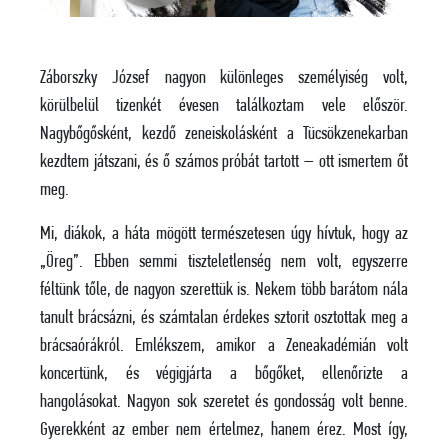
Záborszky József nagyon különleges személyiség volt,
körülbelül tizenkét évesen találkoztam vele először.
Nagybőgősként, kezdő zeneiskolásként a Tücsökzenekarban
kezdtem játszani, és ő számos próbát tartott – ott ismertem őt
meg.
Mi, diákok, a háta mögött természetesen úgy hívtuk, hogy az
„Öreg”. Ebben semmi tiszteletlenség nem volt, egyszerre
féltünk tőle, de nagyon szerettük is. Nekem több barátom nála
tanult brácsázni, és számtalan érdekes sztorit osztottak meg a
brácsaórákról. Emlékszem, amikor a Zeneakadémián volt
koncertünk, és végigjárta a bőgőket, ellenőrizte a
hangolásokat. Nagyon sok szeretet és gondosság volt benne.
Gyerekként az ember nem értelmez, hanem érez. Most így,