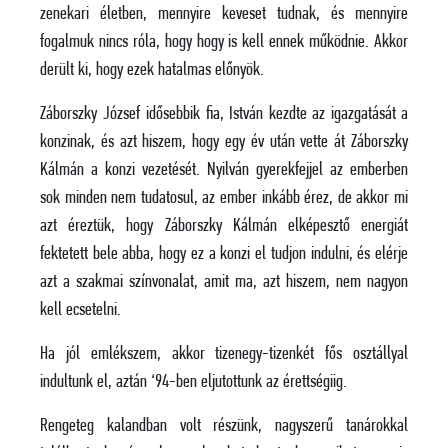
zenekari életben, mennyire keveset tudnak, és mennyire
fogalmuk nincs róla, hogy hogy is kell ennek működnie. Akkor
derült ki, hogy ezek hatalmas előnyök.
Záborszky József idősebbik fia, István kezdte az igazgatását a
konzinak, és azt hiszem, hogy egy év után vette át Záborszky
Kálmán a konzi vezetését. Nyilván gyerekfejjel az emberben
sok minden nem tudatosul, az ember inkább érez, de akkor mi
azt éreztük, hogy Záborszky Kálmán elképesztő energiát
fektetett bele abba, hogy ez a konzi el tudjon indulni, és elérje
azt a szakmai színvonalat, amit ma, azt hiszem, nem nagyon
kell ecsetelni.
Ha jól emlékszem, akkor tizenegy-tizenkét fős osztállyal
indultunk el, aztán ‘94-ben eljutottunk az érettségiig.
Rengeteg kalandban volt részünk, nagyszerű tanárokkal