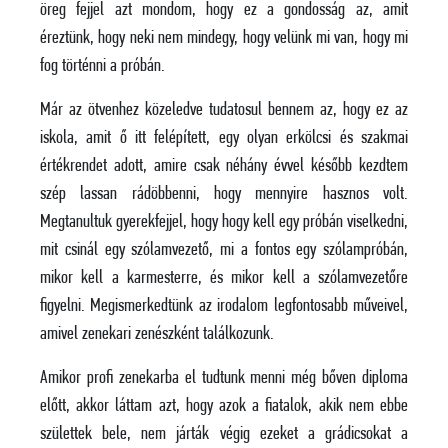
öreg fejjel azt mondom, hogy ez a gondosság az, amit
éreztünk, hogy neki nem mindegy, hogy velünk mi van, hogy mi
fog történni a próbán.
Már az ötvenhez közeledve tudatosul bennem az, hogy ez az
iskola, amit ő itt felépített, egy olyan erkölcsi és szakmai
értékrendet adott, amire csak néhány évvel később kezdtem
szép lassan rádöbbenni, hogy mennyire hasznos volt.
Megtanultuk gyerekfejjel, hogy hogy kell egy próbán viselkedni,
mit csinál egy szólamvezető, mi a fontos egy szólampróbán,
mikor kell a karmesterre, és mikor kell a szólamvezetőre
figyelni. Megismerkedtünk az irodalom legfontosabb műveivel,
amivel zenekari zenészként találkozunk.
Amikor profi zenekarba el tudtunk menni még bőven diploma
előtt, akkor láttam azt, hogy azok a fiatalok, akik nem ebbe
születtek bele, nem járták végig ezeket a grádicsokat a