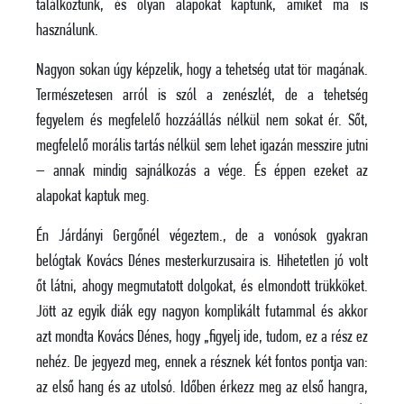
találkoztunk, és olyan alapokat kaptunk, amiket ma is
használunk.
Nagyon sokan úgy képzelik, hogy a tehetség utat tör magának.
Természetesen arról is szól a zenészlét, de a tehetség
fegyelem és megfelelő hozzáállás nélkül nem sokat ér. Sőt,
megfelelő morális tartás nélkül sem lehet igazán messzire jutni
– annak mindig sajnálkozás a vége. És éppen ezeket az
alapokat kaptuk meg.
Én Járdányi Gergőnél végeztem., de a vonósok gyakran
belógtak Kovács Dénes mesterkurzusaira is. Hihetetlen jó volt
őt látni, ahogy megmutatott dolgokat, és elmondott trükköket.
Jött az egyik diák egy nagyon komplikált futammal és akkor
azt mondta Kovács Dénes, hogy „figyelj ide, tudom, ez a rész ez
nehéz. De jegyezd meg, ennek a résznek két fontos pontja van:
az első hang és az utolsó. Időben érkezz meg az első hangra,