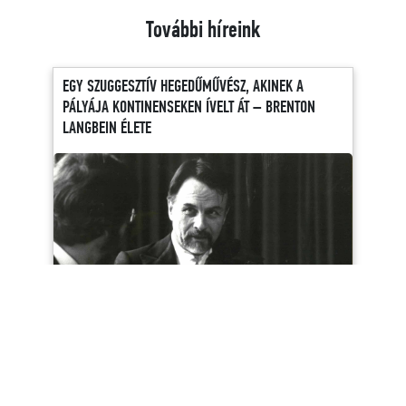
További híreink
EGY SZUGGESZTÍV HEGEDŰMŰVÉSZ, AKINEK A
PÁLYÁJA KONTINENSEKEN ÍVELT ÁT – BRENTON
LANGBEIN ÉLETE
A 2025/26-os évad utolsó Istvánosok-blogbejegyzése
Brenton Langbein munkássága előtt tiszteleg, és felidézi a
művész több évtizedes kapcsolatát az István Zenekarral.