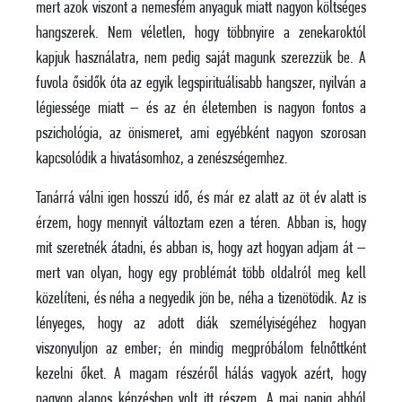
mert azok viszont a nemesfém anyaguk miatt nagyon költséges
hangszerek. Nem véletlen, hogy többnyire a zenekaroktól
kapjuk használatra, nem pedig saját magunk szerezzük be. A
fuvola ősidők óta az egyik legspirituálisabb hangszer, nyilván a
légiessége miatt – és az én életemben is nagyon fontos a
pszichológia, az önismeret, ami egyébként nagyon szorosan
kapcsolódik a hivatásomhoz, a zenészségemhez.
Tanárrá válni igen hosszú idő, és már ez alatt az öt év alatt is
érzem, hogy mennyit változtam ezen a téren. Abban is, hogy
mit szeretnék átadni, és abban is, hogy azt hogyan adjam át –
mert van olyan, hogy egy problémát több oldalról meg kell
közelíteni, és néha a negyedik jön be, néha a tizenötödik. Az is
lényeges, hogy az adott diák személyiségéhez hogyan
viszonyuljon az ember; én mindig megpróbálom felnőttként
kezelni őket. A magam részéről hálás vagyok azért, hogy
nagyon alapos képzésben volt itt részem. A mai napig abból