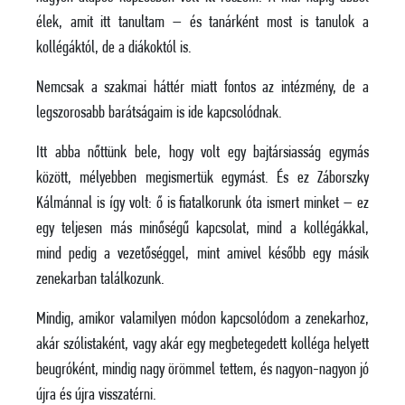
élek, amit itt tanultam – és tanárként most is tanulok a
kollégáktól, de a diákoktól is.
Nemcsak a szakmai háttér miatt fontos az intézmény, de a
legszorosabb barátságaim is ide kapcsolódnak.
Itt abba nőttünk bele, hogy volt egy bajtársiasság egymás
között, mélyebben megismertük egymást. És ez Záborszky
Kálmánnal is így volt: ő is fiatalkorunk óta ismert minket – ez
egy teljesen más minőségű kapcsolat, mind a kollégákkal,
mind pedig a vezetőséggel, mint amivel később egy másik
zenekarban találkozunk.
Mindig, amikor valamilyen módon kapcsolódom a zenekarhoz,
akár szólistaként, vagy akár egy megbetegedett kolléga helyett
beugróként, mindig nagy örömmel tettem, és nagyon-nagyon jó
újra és újra visszatérni.