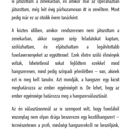
is játszottam a zenekarban, és amikor már az Operaházban
játszottam, még két évig párhuzamosan itt is zenéltem. Most
pedig már ez az ötödik évem tanárként.
A köztes időben, amikor rendszeresen nem játszottam a
zenekarban, akkor nagyon szép feladatokat kaptam,
szólózhattam, és eljátszhattam a legáhítottabb
fuvolaversenyeket az együttessel. Ezek életre szóló élmények
voltak, hihetetlenül sokat fejlődtem ezekkel mind
hangszeresen, mind pedig színpadi jelenlétben – van, akinek
ezt is meg kell tanulni. Azt mondják, a hangszer egy kicsit
meghatározza az ember egyéniségét is. De lehet, hogy az
ember egyénisége határozza meg a hangszerválasztását.
Az én választásomnál az is szempont volt, hogy fuvolából
viszonylag nem olyan drága beszerezni egy kezdőhangszert –
természetesen a profi, minőségi hangszerekről ne beszéljünk,