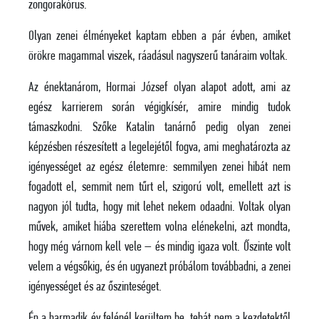
zongorakórus.
Olyan zenei élményeket kaptam ebben a pár évben, amiket
örökre magammal viszek, ráadásul nagyszerű tanáraim voltak.
Az énektanárom, Hormai József olyan alapot adott, ami az
egész karrierem során végigkísér, amire mindig tudok
támaszkodni. Szőke Katalin tanárnő pedig olyan zenei
képzésben részesített a legelejétől fogva, ami meghatározta az
igényességet az egész életemre: semmilyen zenei hibát nem
fogadott el, semmit nem tűrt el, szigorú volt, emellett azt is
nagyon jól tudta, hogy mit lehet nekem odaadni. Voltak olyan
művek, amiket hiába szerettem volna elénekelni, azt mondta,
hogy még várnom kell vele – és mindig igaza volt. Őszinte volt
velem a végsőkig, és én ugyanezt próbálom továbbadni, a zenei
igényességet és az őszinteséget.
Én a harmadik év felénél kerültem be, tehát nem a kezdetektől