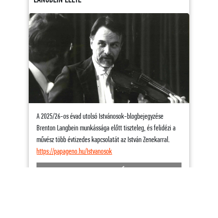
LANGBEIN ÉLETE
A 2025/26-os évad utolsó Istvánosok-blogbejegyzése
Brenton Langbein munkássága előtt tiszteleg, és felidézi a
művész több évtizedes kapcsolatát az István Zenekarral.
https://papageno.hu/Istvanosok
OLVASS TOVÁBB