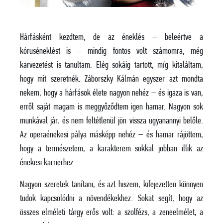
Hárfásként kezdtem, de az éneklés – beleértve a
kóruséneklést is – mindig fontos volt számomra, még
karvezetést is tanultam. Elég sokáig tartott, míg kitaláltam,
hogy mit szeretnék. Záborszky Kálmán egyszer azt mondta
nekem, hogy a hárfások élete nagyon nehéz – és igaza is van,
erről saját magam is meggyőződtem igen hamar. Nagyon sok
munkával jár, és nem feltétlenül jön vissza ugyanannyi belőle.
Az operaénekesi pálya másképp nehéz – és hamar rájöttem,
hogy a természetem, a karakterem sokkal jobban illik az
énekesi karrierhez.
Nagyon szeretek tanítani, és azt hiszem, kifejezetten könnyen
tudok kapcsolódni a növendékekhez. Sokat segít, hogy az
összes elméleti tárgy erős volt: a szolfézs, a zeneelmélet, a