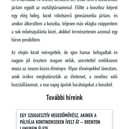
jártam együtt az osztálytársaimmal. Előtte a konzihoz képest
egy elég hideg, kicsit robotszerű gimnáziumba jártam, és
amikor átkerültem a konziba, teljesen más világba csöppentem
a sok művészpalánta közé, akikkel természetesen azonnal egy
húron pendültem.
Az elején kicsit méregettek, de igen hamar befogadtak és
nagyon jól éreztem magam velük, szeretettel emlékszem
vissza az összes közös élményre. Olyan élményekkel távoztam,
amik örökre meghatározták az életemet, a zenéhez való
hozzáállásomat, a mai napig ápolok barátságokat a konziból.
További híreink
EGY SZUGGESZTÍV HEGEDŰMŰVÉSZ, AKINEK A
PÁLYÁJA KONTINENSEKEN ÍVELT ÁT – BRENTON