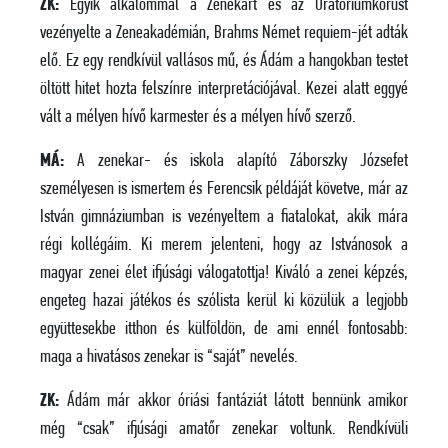
ZK:
Egyik alkalommal a Zenekart és az Oratóriumkórust
vezényelte a Zeneakadémián, Brahms Német requiem-jét adták
elő. Ez egy rendkívül vallásos mű, és Ádám a hangokban testet
öltött hitet hozta felszínre interpretációjával. Kezei alatt eggyé
vált a mélyen hívő karmester és a mélyen hívő szerző.
MÁ:
A zenekar- és iskola alapító Záborszky Józsefet
személyesen is ismertem és Ferencsik példáját követve, már az
István gimnáziumban is vezényeltem a fiatalokat, akik mára
régi kollégáim. Ki merem jelenteni, hogy az Istvánosok a
magyar zenei élet ifjúsági válogatottja! Kiváló a zenei képzés,
engeteg hazai játékos és szólista kerül ki közülük a legjobb
együttesekbe itthon és külföldön, de ami ennél fontosabb:
maga a hivatásos zenekar is “saját” nevelés.
ZK:
Ádám már akkor óriási fantáziát látott bennünk amikor
még “csak” ifjúsági amatőr zenekar voltunk. Rendkívüli