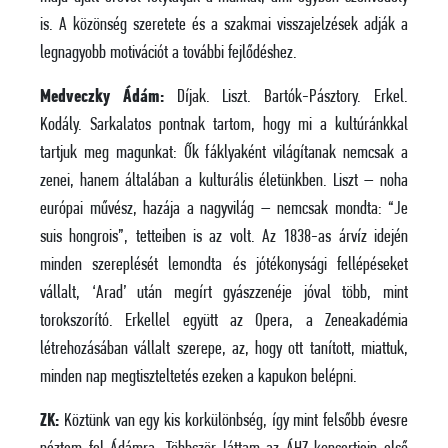
is. A közönség szeretete és a szakmai visszajelzések adják a
legnagyobb motivációt a további fejlődéshez.
Medveczky Ádám:
Díjak. Liszt. Bartók-Pásztory. Erkel.
Kodály. Sarkalatos pontnak tartom, hogy mi a kultúránkkal
tartjuk meg magunkat: Ők fáklyaként világítanak nemcsak a
zenei, hanem általában a kulturális életünkben. Liszt – noha
európai művész, hazája a nagyvilág – nemcsak mondta: “Je
suis hongrois”, tetteiben is az volt. Az 1838-as árvíz idején
minden szereplését lemondta és jótékonysági fellépéseket
vállalt, ‘Arad’ után megírt gyászzenéje jóval több, mint
torokszorító. Erkellel együtt az Opera, a Zeneakadémia
létrehozásában vállalt szerepe, az, hogy ott tanított, miattuk,
minden nap megtiszteltetés ezeken a kapukon belépni.
ZK:
Köztünk van egy kis korkülönbség, így mint felsőbb évesre