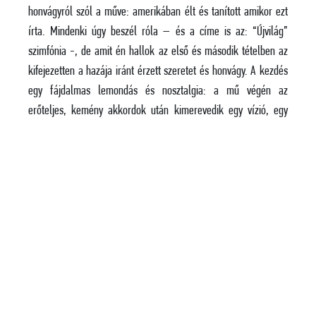
honvágyról szól a műve: amerikában élt és tanított amikor ezt
írta. Mindenki úgy beszél róla – és a címe is az: “Újvilág”
szimfónia -, de amit én hallok az első és második tételben az
kifejezetten a hazája iránt érzett szeretet és honvágy. A kezdés
egy fájdalmas lemondás és nosztalgia: a mű végén az
erőteljes, kemény akkordok után kimerevedik egy vízió, egy
álom, ami a semmibe vész. Valójában az egész mű egy magába
zárt belső dimenzióban folyik. Bartók a XX. század legnagyobb
zeneszerzője, de magyarsága nem annyira mellbevágó mint
Kodályé: “kemény sziklák alá rejtőzködik”. A magába zárt hitet
és nemzeti érzést fejezi ki. Bevallom, stréberségem miatt már
nyaralás közben elkezdtem a felkészülést, dacára annak, hogy
valamennyi művet sokat dirigáltam már. ‘A Galántaihoz’ is úgy
nyúltam hozzá, mintha nem ismerném a darabot és rengeteg
újat fedeztem fel, szinte ellenőrző röntgen felvételnek érzi
magát ilyenkor az ember. Erkelről pedig, ha lehet, még egy