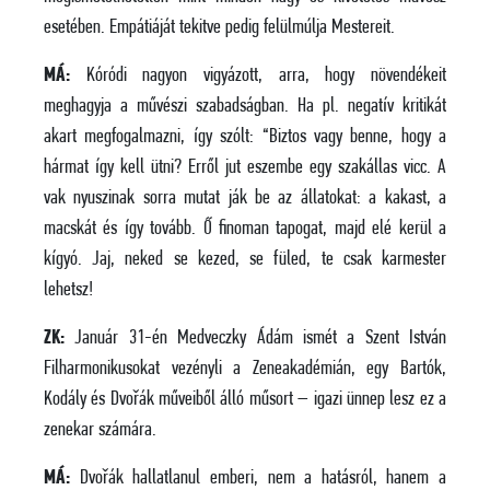
esetében. Empátiáját tekitve pedig felülmúlja Mestereit.
MÁ:
Kóródi nagyon vigyázott, arra, hogy növendékeit
meghagyja a művészi szabadságban. Ha pl. negatív kritikát
akart megfogalmazni, így szólt: “Biztos vagy benne, hogy a
hármat így kell ütni? Erről jut eszembe egy szakállas vicc. A
vak nyuszinak sorra mutat ják be az állatokat: a kakast, a
macskát és így tovább. Ő finoman tapogat, majd elé kerül a
kígyó. Jaj, neked se kezed, se füled, te csak karmester
lehetsz!
ZK:
Január 31-én Medveczky Ádám ismét a Szent István
Filharmonikusokat vezényli a Zeneakadémián, egy Bartók,
Kodály és Dvořák műveiből álló műsort – igazi ünnep lesz ez a
zenekar számára.
MÁ:
Dvořák hallatlanul emberi, nem a hatásról, hanem a