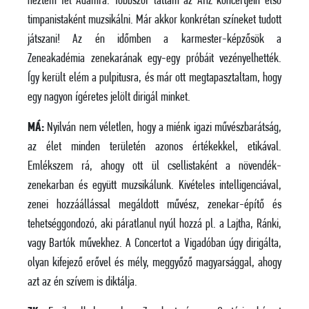
néztem fel Ádámra. Többször láttam az ÁHZ koncertjein első
timpanistaként muzsikálni. Már akkor konkrétan színeket tudott
játszani! Az én időmben a karmester-képzősök a
Zeneakadémia zenekarának egy-egy próbáit vezényelhették.
Így került elém a pulpitusra, és már ott megtapasztaltam, hogy
egy nagyon ígéretes jelölt dirigál minket.
MÁ:
Nyilván nem véletlen, hogy a miénk igazi művészbarátság,
az élet minden területén azonos értékekkel, etikával.
Emlékszem rá, ahogy ott ül csellistaként a növendék-
zenekarban és együtt muzsikálunk. Kivételes intelligenciával,
zenei hozzáállással megáldott művész, zenekar-építő és
tehetséggondozó, aki páratlanul nyúl hozzá pl. a Lajtha, Ránki,
vagy Bartók művekhez. A Concertot a Vigadóban úgy dirigálta,
olyan kifejező erővel és mély, meggyőző magyarsággal, ahogy
azt az én szívem is diktálja.