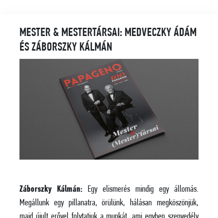
MESTER & MESTERTÁRSAI: MEDVECZKY ÁDÁM
ÉS ZÁBORSZKY KÁLMÁN
Záborszky Kálmán:
Egy elismerés mindig egy állomás.
Megállunk egy pillanatra, örülünk, hálásan megköszönjük,
majd újult erővel folytatjuk a munkát, ami egyben szenvedély