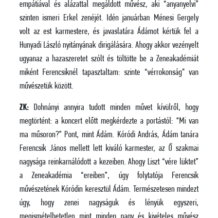
empátiával és alázattal megáldott művész, aki “anyanyelvi”
szinten ismeri Erkel zenéjét. Idén januárban Ménesi Gergely
volt az est karmestere, és javaslatára Ádámot kértük fel a
Hunyadi László nyitányának dirigálására. Ahogy akkor vezényelt
ugyanaz a hazaszeretet szólt és töltötte be a Zeneakadémiát
miként Ferencsiknél tapasztaltam: szinte “vérrokonság” van
művészetük között.
ZK:
Dohnányi annyira tudott minden művet kívülről, hogy
megtörtént: a koncert előtt megkérdezte a portástól: “Mi van
ma műsoron?” Pont, mint Ádám. Kóródi András, Ádám tanára
Ferencsik János mellett lett kiváló karmester, az Ő szakmai
nagysága reinkarnálódott a kezeiben. Ahogy Liszt “vére lüktet”
a Zeneakadémia “ereiben”, úgy folytatója Ferencsik
művészetének Kóródin keresztül Ádám. Természetesen mindezt
úgy, hogy zenei nagyságuk és lényük egyszeri,
megismételhetetlen mint minden nagy és kivételes művész