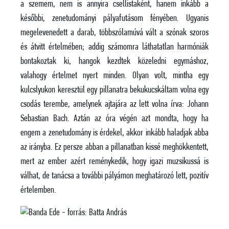
a szemem, nem is annyira csellistaként, hanem inkább a
későbbi, zenetudományi pályafutásom fényében. Ugyanis
megelevenedett a darab, többszólamúvá vált a szónak szoros
és átvitt értelmében; addig számomra láthatatlan harmóniák
bontakoztak ki, hangok kezdtek közeledni egymáshoz,
valahogy értelmet nyert minden. Olyan volt, mintha egy
kulcslyukon keresztül egy pillanatra bekukucskáltam volna egy
csodás terembe, amelynek ajtajára az lett volna írva: Johann
Sebastian Bach. Aztán az óra végén azt mondta, hogy ha
engem a zenetudomány is érdekel, akkor inkább haladjak abba
az irányba. Ez persze abban a pillanatban kissé meghökkentett,
mert az ember azért reménykedik, hogy igazi muzsikussá is
válhat, de tanácsa a további pályámon meghatározó lett, pozitív
értelemben.