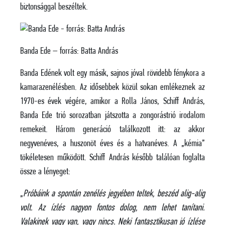
biztonsággal beszéltek.
Banda Ede – forrás: Batta András
Banda Edének volt egy másik, sajnos jóval rövidebb fénykora a
kamarazenélésben. Az idősebbek közül sokan emlékeznek az
1970-es évek végére, amikor a Rolla János, Schiff András,
Banda Ede trió sorozatban játszotta a zongorástrió irodalom
remekeit. Három generáció találkozott itt: az akkor
negyvenéves, a huszonöt éves és a hatvanéves. A „kémia”
tökéletesen működött. Schiff András később találóan foglalta
össze a lényeget:
„
Próbáink a spontán zenélés jegyében teltek, beszéd alig-alig
volt. Az ízlés nagyon fontos dolog, nem lehet tanítani.
Valakinek vagy van, vagy nincs. Neki fantasztikusan jó ízlése