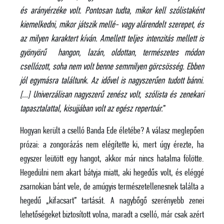
és arányérzéke volt. Pontosan tudta, mikor kell szólistaként
kiemelkedni, mikor játszik mellé- vagy alárendelt szerepet, és
az milyen karaktert kíván. Amellett teljes intenzitás mellett is
gyönyörű hangon, lazán, oldottan, természetes módon
csellózott, soha nem volt benne semmilyen görcsösség. Ebben
jól egymásra találtunk. Az idővel is nagyszerűen tudott bánni.
[…] Univerzálisan nagyszerű zenész volt, szólista és zenekari
tapasztalattal, kisujjában volt az egész repertoár.
”
Hogyan került a cselló Banda Ede életébe? A válasz meglepően
prózai: a zongorázás nem elégítette ki, mert úgy érezte, ha
egyszer leütött egy hangot, akkor már nincs hatalma fölötte.
Hegedülni nem akart bátyja miatt, aki hegedűs volt, és eléggé
zsarnokian bánt vele, de amúgyis természetellenesnek találta a
hegedű „kifacsart” tartását. A nagybőgő szerényebb zenei
lehetőségeket biztosított volna, maradt a cselló, már csak azért