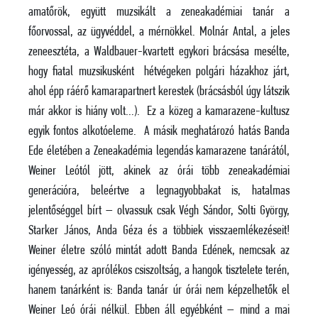
amatőrök, együtt muzsikált a zeneakadémiai tanár a
főorvossal, az ügyvéddel, a mérnökkel. Molnár Antal, a jeles
zeneesztéta, a Waldbauer-kvartett egykori brácsása mesélte,
hogy fiatal muzsikusként hétvégeken polgári házakhoz járt,
ahol épp ráérő kamarapartnert kerestek (brácsásból úgy látszik
már akkor is hiány volt…). Ez a közeg a kamarazene-kultusz
egyik fontos alkotóeleme. A másik meghatározó hatás Banda
Ede életében a Zeneakadémia legendás kamarazene tanárától,
Weiner Leótól jött, akinek az órái több zeneakadémiai
generációra, beleértve a legnagyobbakat is, hatalmas
jelentőséggel bírt – olvassuk csak Végh Sándor, Solti György,
Starker János, Anda Géza és a többiek visszaemlékezéseit!
Weiner életre szóló mintát adott Banda Edének, nemcsak az
igényesség, az aprólékos csiszoltság, a hangok tisztelete terén,
hanem tanárként is: Banda tanár úr órái nem képzelhetők el
Weiner Leó órái nélkül. Ebben áll egyébként – mind a mai