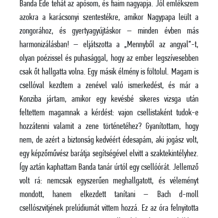
Banda Ede tehát az apósom, és fiaim nagyapja. Jól emlékszem
azokra a karácsonyi szentestékre, amikor Nagypapa leült a
zongorához, és gyertyagyújtáskor – minden évben más
harmonizálásban! – eljátszotta a „Mennyből az angyal”-t,
olyan poézissel és puhasággal, hogy az ember legszívesebben
csak őt hallgatta volna. Egy másik élmény is föltolul. Magam is
csellóval kezdtem a zenével való ismerkedést, és már a
Konziba jártam, amikor egy kevésbé sikeres vizsga után
feltettem magamnak a kérdést: vajon csellistaként tudok-e
hozzátenni valamit a zene történetéhez? Gyanítottam, hogy
nem, de azért a biztonság kedvéért édesapám, aki jogász volt,
egy képzőművész barátja segítségével elvitt a szaktekintélyhez.
Így aztán kaphattam Banda tanár úrtól egy csellóórát. Jellemző
volt rá: nemcsak egyszerűen meghallgatott, és véleményt
mondott, hanem elkezdett tanítani – Bach d-moll
csellószvitjének prelúdiumát vittem hozzá. Ez az óra felnyitotta