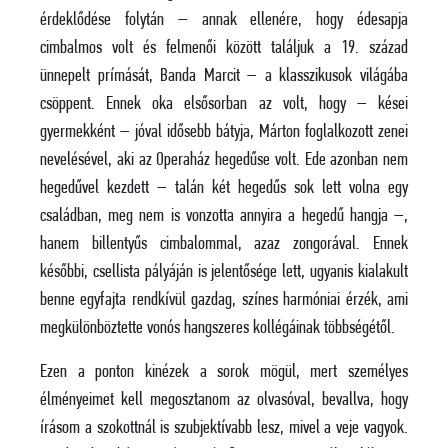
érdeklődése folytán – annak ellenére, hogy édesapja
cimbalmos volt és felmenői között találjuk a 19. század
ünnepelt prímását, Banda Marcit – a klasszikusok világába
csöppent. Ennek oka elsősorban az volt, hogy – kései
gyermekként – jóval idősebb bátyja, Márton foglalkozott zenei
nevelésével, aki az Operaház hegedűse volt. Ede azonban nem
hegedűvel kezdett – talán két hegedűs sok lett volna egy
családban, meg nem is vonzotta annyira a hegedű hangja –,
hanem billentyűs cimbalommal, azaz zongorával. Ennek
későbbi, csellista pályáján is jelentősége lett, ugyanis kialakult
benne egyfajta rendkívül gazdag, színes harmóniai érzék, ami
megkülönböztette vonós hangszeres kollégáinak többségétől.
Ezen a ponton kinézek a sorok mögül, mert személyes
élményeimet kell megosztanom az olvasóval, bevallva, hogy
írásom a szokottnál is szubjektívabb lesz, mivel a veje vagyok.