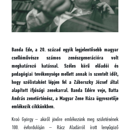
Banda Ede, a 20. század egyik legjelentősebb magyar
csellóművésze számos zenészgenerációra volt
meghatározó hatással. Széles körű előadói és
pedagógiai tevékenysége mellett annak is szentelt időt,
hogy szólistaként lépjen fel a Záborszky József által
alapított ifjúsági zenekarral. Banda Edére veje, Batta
András zenetörténész, a Magyar Zene Háza ügyvezetője
emlékezik cikkünkben.
Kroó György – akiről jövőre emlékezünk meg születésének
100. évfordulóján – Rácz Aladárról írott lenyűgöző