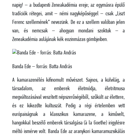
napig! – a budapesti Zeneakadémia ereje; az egymásra épülő
tradíciók rétegei, amit – némi nagyképűséggel – csak „Liszt
Ferenc szellemének” nevezünk. De ez a szellem valóban jelen
van, és nemcsak – ahogyan mondani szoktuk – a
Zeneakadémia aulájának kék eozinmázas gömbjeiben.
Banda Ede – forrás: Batta András
A kamarazenélés kifinomult művészet. Sajnos, a külvilág, a
társadalom, az emberek életmódja, életritmusa
megváltozásával veszített népszerűségéből, szűkült az élettere,
és ez kikezdte kultuszát. Pedig a régi értelemben vett
európaiságnak a klasszikus kamarazene, a kiművelt,
hangokkal beszélő emberek társalgása (à la Goethe) irigylésre
méltó ismérve volt. Banda Ede az aranykori kamaramuzsikálás