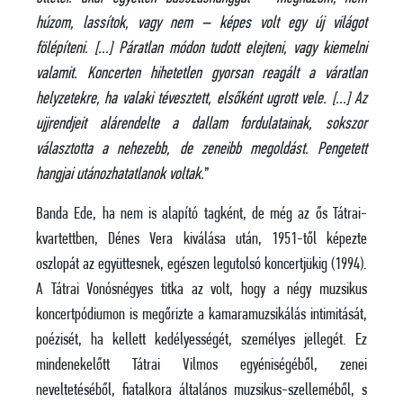
húzom, lassítok, vagy nem – képes volt egy új világot
fölépíteni. […] Páratlan módon tudott elejteni, vagy kiemelni
valamit. Koncerten hihetetlen gyorsan reagált a váratlan
helyzetekre, ha valaki tévesztett, elsőként ugrott vele. […] Az
ujjrendjeit alárendelte a dallam fordulatainak, sokszor
választotta a nehezebb, de zeneibb megoldást. Pengetett
hangjai utánozhatatlanok voltak.
”
Banda Ede, ha nem is alapító tagként, de még az ős Tátrai-
kvartettben, Dénes Vera kiválása után, 1951-től képezte
oszlopát az együttesnek, egészen legutolsó koncertjükig (1994).
A Tátrai Vonósnégyes titka az volt, hogy a négy muzsikus
koncertpódiumon is megőrizte a kamaramuzsikálás intimitását,
poézisét, ha kellett kedélyességét, személyes jellegét. Ez
mindenekelőtt Tátrai Vilmos egyéniségéből, zenei
neveltetéséből, fiatalkora általános muzsikus-szelleméből, s