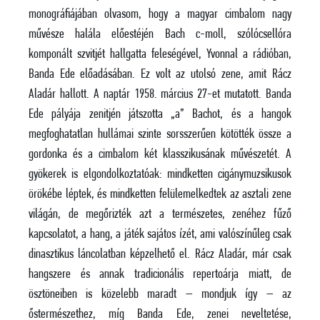
monográfiájában olvasom, hogy a magyar cimbalom nagy
művésze halála előestéjén Bach c-moll, szólócsellóra
komponált szvitjét hallgatta feleségével, Yvonnal a rádióban,
Banda Ede előadásában. Ez volt az utolsó zene, amit Rácz
Aladár hallott. A naptár 1958. március 27-et mutatott. Banda
Ede pályája zenitjén játszotta „a” Bachot, és a hangok
megfoghatatlan hullámai szinte sorsszerűen kötötték össze a
gordonka és a cimbalom két klasszikusának művészetét. A
gyökerek is elgondolkoztatóak: mindketten cigánymuzsikusok
örökébe léptek, és mindketten felülemelkedtek az asztali zene
világán, de megőrizték azt a természetes, zenéhez fűző
kapcsolatot, a hang, a játék sajátos ízét, ami valószínűleg csak
dinasztikus láncolatban képzelhető el. Rácz Aladár, már csak
hangszere és annak tradicionális repertoárja miatt, de
ösztöneiben is közelebb maradt – mondjuk így – az
őstermészethez, míg Banda Ede, zenei neveltetése,