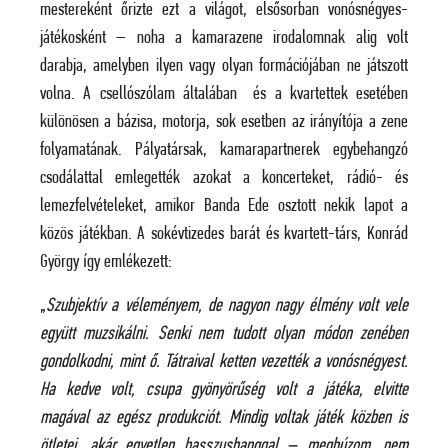
mestereként őrizte ezt a világot, elsősorban vonósnégyes-
játékosként – noha a kamarazene irodalomnak alig volt
darabja, amelyben ilyen vagy olyan formációjában ne játszott
volna. A csellószólam általában és a kvartettek esetében
különösen a bázisa, motorja, sok esetben az irányítója a zene
folyamatának. Pályatársak, kamarapartnerek egybehangzó
csodálattal emlegették azokat a koncerteket, rádió- és
lemezfelvételeket, amikor Banda Ede osztott nekik lapot a
közös játékban. A sokévtizedes barát és kvartett-társ, Konrád
György így emlékezett:
„
Szubjektív a véleményem, de nagyon nagy élmény volt vele
együtt muzsikálni. Senki nem tudott olyan módon zenében
gondolkodni, mint ő. Tátraival ketten vezették a vonósnégyest.
Ha kedve volt, csupa gyönyörűség volt a játéka, elvitte
magával az egész produkciót. Mindig voltak játék közben is
ötletei. akár egyetlen basszushanggal – meghúzom, nem