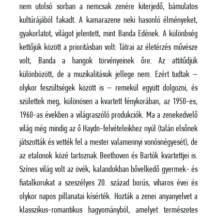
nem utolsó sorban a nemcsak zenére kiterjedő, bámulatos
kultúrájából fakadt. A kamarazene neki hasonló élményeket,
gyakorlatot, világot jelentett, mint Banda Edének. A különbség
kettőjük között a prioritásban volt: Tátrai az életérzés művésze
volt, Banda a hangok törvényeinek őre. Az attitűdjük
különbözött, de a muzikalitásuk jellege nem. Ezért tudtak –
olykor feszültségek között is – remekül együtt dolgozni, és
születtek meg, különösen a kvartett fénykorában, az 1950-es,
1960-as években a világraszóló produkciók. Ma a zenekedvelő
világ még mindig az ő Haydn-felvételeikhez nyúl (talán elsőnek
játszották és vették fel a mester valamennyi vonósnégyesét), de
az etalonok közé tartoznak Beethoven és Bartók kvartettjei is.
Színes világ volt az övék, kalandokban bővelkedő gyermek- és
fiatalkorukat a szeszélyes 20. század borús, viharos évei és
olykor napos pillanatai kísérték. Hozták a zenei anyanyelvet a
klasszikus-romantikus hagyományból, amelyet természetes