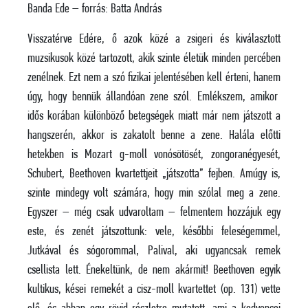
Banda Ede – forrás: Batta András
Visszatérve Edére, ő azok közé a zsigeri és kiválasztott
muzsikusok közé tartozott, akik szinte életük minden percében
zenélnek. Ezt nem a szó fizikai jelentésében kell érteni, hanem
úgy, hogy bennük állandóan zene szól. Emlékszem, amikor
idős korában különböző betegségek miatt már nem játszott a
hangszerén, akkor is zakatolt benne a zene. Halála előtti
hetekben is Mozart g-moll vonósötösét, zongoranégyesét,
Schubert, Beethoven kvartettjeit „játszotta” fejben. Amúgy is,
szinte mindegy volt számára, hogy min szólal meg a zene.
Egyszer – még csak udvaroltam – felmentem hozzájuk egy
este, és zenét játszottunk: vele, későbbi feleségemmel,
Jutkával és sógorommal, Palival, aki ugyancsak remek
csellista lett. Énekeltünk, de nem akármit! Beethoven egyik
kultikus, kései remekét a cisz-moll kvartettet (op. 131) vette