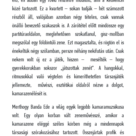
elő, és abban egy rövid részletre mutatott, ami a kedvencei
közé tartozott. Ez a kvartett – sokan tudják – hét számozott
részből áll, valójában azonban négy tételes, csak vannak
önálló bevezető szakaszok is. A zárótétel előtt mindössze egy
partitúraoldalon, meglehetősen szokatlanul, gisz-mollban
megszólal egy földöntúli zene. Ezt magasztalta, és rögtön el is
énekeltük négy szólamban, persze néhány nekifutás után. Csak
nekem volt új ez a játék, hiszen – mesélték – hogy
gyerekkorukban sokszor „játszottak zenét”. A hangokkal,
ritmusokkal való végtelen és kimeríthetetlen társasjáték
jellemezte, művészi, esztétikai oldalról nézve a dolgot,
kamarazenélését is.
Merthogy Banda Ede a világ egyik legjobb kamaramuzsikusa
volt. Egy olyan korban vált zeneművésszé, amikor a
kamarazene eléggé széles körben még a mindennapok
társasági szórakozásához tartozott. Összejártak profik és