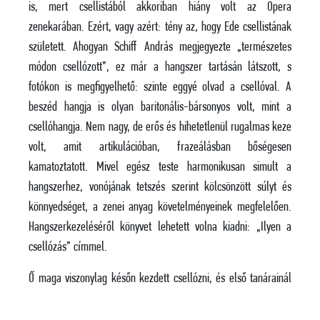
is, mert csellistából akkoriban hiány volt az Opera
zenekarában. Ezért, vagy azért: tény az, hogy Ede csellistának
született. Ahogyan Schiff András megjegyezte „természetes
módon csellózott”, ez már a hangszer tartásán látszott, s
fotókon is megfigyelhető: szinte eggyé olvad a csellóval. A
beszéd hangja is olyan baritonális-bársonyos volt, mint a
csellóhangja. Nem nagy, de erős és hihetetlenül rugalmas keze
volt, amit artikulációban, frazeálásban bőségesen
kamatoztatott. Mivel egész teste harmonikusan simult a
hangszerhez, vonójának tetszés szerint kölcsönzött súlyt és
könnyedséget, a zenei anyag követelményeinek megfelelően.
Hangszerkezeléséről könyvet lehetett volna kiadni: „Ilyen a
csellózás” címmel.
Ő maga viszonylag későn kezdett csellózni, és első tanárainál
rövid időszakokat töltött. Családi háttere nem engedett luxust;
öten voltak testvérek, az anya otthon maradt velük, az apa