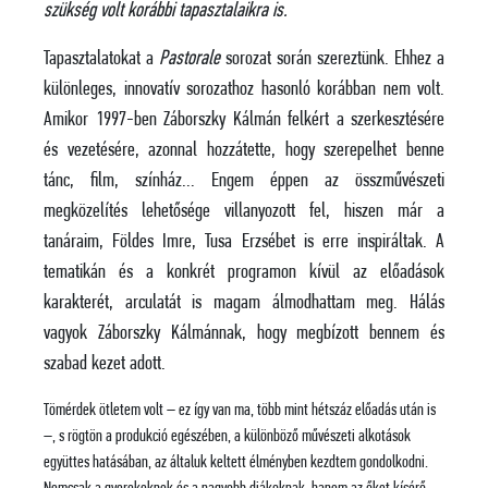
szükség volt korábbi tapasztalaikra is.
Tapasztalatokat a
Pastorale
sorozat során szereztünk. Ehhez a
különleges, innovatív sorozathoz hasonló korábban nem volt.
Amikor 1997-ben Záborszky Kálmán felkért a szerkesztésére
és vezetésére, azonnal hozzátette, hogy szerepelhet benne
tánc, film, színház… Engem éppen az összművészeti
megközelítés lehetősége villanyozott fel, hiszen már a
tanáraim, Földes Imre, Tusa Erzsébet is erre inspiráltak. A
tematikán és a konkrét programon kívül az előadások
karakterét, arculatát is magam álmodhattam meg. Hálás
vagyok Záborszky Kálmánnak, hogy megbízott bennem és
szabad kezet adott.
Tömérdek ötletem volt – ez így van ma, több mint hétszáz előadás után is
–, s rögtön a produkció egészében, a különböző művészeti alkotások
együttes hatásában, az általuk keltett élményben kezdtem gondolkodni.