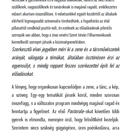
Nemcsak a gyerekeknek és a nagyobb diákoknak, hanem az őket kísérő
szülőknek, nagyszülőknek és tanároknak is magával ragadó, emlékezetes
műsort akartam összeállítani. A művészekkel együtt kezdettől az általunk
elérhető legmagasabb színvonalra törekedtünk, a fogadtatás az első
pillanattól rendkívül pozitív volt, és ezeknek az előadásoknak jelentős
szerepük van abban, hogy a (mai nevén) Szent István Filharmonikusok
kiemelkedő szerepet játszik a közönségnevelésben.
Szerkesztői elvei jegyében méri ki a zene és a társművészetek
arányát, válogatja a témákat, általában ösztönösen érzi az
egyensúlyt, s mindig roppant feszes szerkezettel építi fel az
előadásokat.
A lényeg, hogy organikusan kapcsolódjon a zene, a tánc, a kép,
a szöveg. Egy-egy tematikát járunk körül, minden szorosan
összefügg, s a változatos program mindvégig magával ragad és
fenntartja a figyelmet. Az első
Pastorale
-okat követően több
gyerek is elmondta, mennyire örül, hogy felnőttként kezeljük.
Szerintem sincs szükség gügyögésre, üres poénkodásra, arra