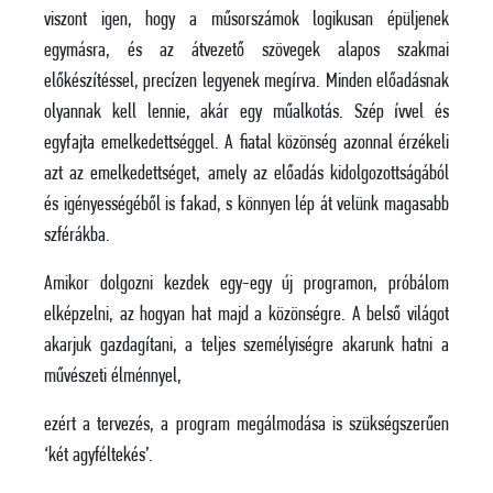
viszont igen, hogy a műsorszámok logikusan épüljenek
egymásra, és az átvezető szövegek alapos szakmai
előkészítéssel, precízen legyenek megírva. Minden előadásnak
olyannak kell lennie, akár egy műalkotás. Szép ívvel és
egyfajta emelkedettséggel. A fiatal közönség azonnal érzékeli
azt az emelkedettséget, amely az előadás kidolgozottságából
és igényességéből is fakad, s könnyen lép át velünk magasabb
szférákba.
Amikor dolgozni kezdek egy-egy új programon, próbálom
elképzelni, az hogyan hat majd a közönségre. A belső világot
akarjuk gazdagítani, a teljes személyiségre akarunk hatni a
művészeti élménnyel,
ezért a tervezés, a program megálmodása is szükségszerűen
‘két agyféltekés’.