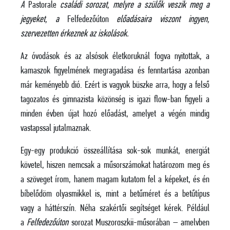
A
Pastorale
családi sorozat, melyre a szülők veszik meg a
jegyeket, a
Felfedezőúton
előadásaira viszont ingyen,
szervezetten érkeznek az iskolások.
Az óvodások és az alsósok életkoruknál fogva nyitottak, a
kamaszok figyelmének megragadása és fenntartása azonban
már keményebb dió. Ezért is vagyok büszke arra, hogy a felső
tagozatos és gimnazista közönség is igazi flow-ban figyeli a
minden évben újat hozó előadást, amelyet a végén mindig
vastapssal jutalmaznak.
Egy-egy produkció összeállítása sok-sok munkát, energiát
követel, hiszen nemcsak a műsorszámokat határozom meg és
a szöveget írom, hanem magam kutatom fel a képeket, és én
bíbelődöm olyasmikkel is, mint a betűméret és a betűtípus
vagy a háttérszín. Néha szakértői segítséget kérek. Például
a
Felfedezőúton
sorozat Muszorgszkij-műsorában – amelyben