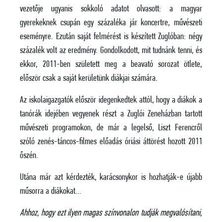
vezetője ugyanis sokkoló adatot olvasott: a magyar
gyerekeknek csupán egy százaléka jár koncertre, művészeti
eseményre. Ezután saját felmérést is készített Zuglóban: négy
százalék volt az eredmény. Gondolkodott, mit tudnánk tenni, és
ekkor, 2011-ben született meg a beavató sorozat ötlete,
először csak a saját kerületünk diákjai számára.
Az iskolaigazgatók először idegenkedtek attól, hogy a diákok a
tanórák idejében vegyenek részt a Zuglói Zeneházban tartott
művészeti programokon, de már a legelső, Liszt Ferencről
szóló zenés-táncos-filmes előadás óriási áttörést hozott 2011
őszén.
Utána már azt kérdezték, karácsonykor is hozhatják-e újabb
műsorra a diákokat…
Ahhoz, hogy ezt ilyen magas színvonalon tudják megvalósítani,