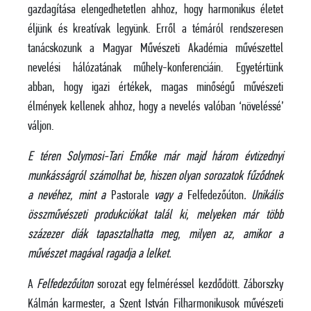
gazdagítása elengedhetetlen ahhoz, hogy harmonikus életet
éljünk és kreatívak legyünk. Erről a témáról rendszeresen
tanácskozunk a Magyar Művészeti Akadémia művészettel
nevelési hálózatának műhely-konferenciáin. Egyetértünk
abban, hogy igazi értékek, magas minőségű művészeti
élmények kellenek ahhoz, hogy a nevelés valóban ‘növeléssé’
váljon.
E téren Solymosi-Tari Emőke már majd három évtizednyi
munkásságról számolhat be, hiszen olyan sorozatok fűződnek
a nevéhez, mint a
Pastorale
vagy a
Felfedezőúton
. Unikális
összművészeti produkciókat talál ki, melyeken már több
százezer diák tapasztalhatta meg, milyen az, amikor a
művészet magával ragadja a lelket.
A
Felfedezőúton
sorozat egy felméréssel kezdődött. Záborszky
Kálmán karmester, a Szent István Filharmonikusok művészeti