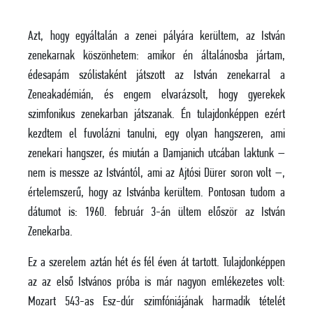
Azt, hogy egyáltalán a zenei pályára kerültem, az István
zenekarnak köszönhetem: amikor én általánosba jártam,
édesapám szólistaként játszott az István zenekarral a
Zeneakadémián, és engem elvarázsolt, hogy gyerekek
szimfonikus zenekarban játszanak. Én tulajdonképpen ezért
kezdtem el fuvolázni tanulni, egy olyan hangszeren, ami
zenekari hangszer, és miután a Damjanich utcában laktunk –
nem is messze az Istvántól, ami az Ajtósi Dürer soron volt –,
értelemszerű, hogy az Istvánba kerültem. Pontosan tudom a
dátumot is: 1960. február 3-án ültem először az István
Zenekarba.
Ez a szerelem aztán hét és fél éven át tartott. Tulajdonképpen
az az első Istvános próba is már nagyon emlékezetes volt:
Mozart 543-as Esz-dúr szimfóniájának harmadik tételét