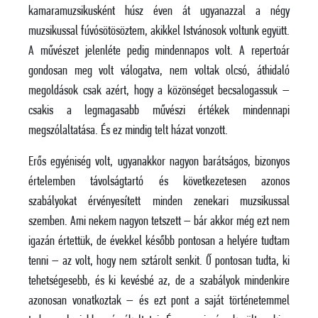
kamaramuzsikusként húsz éven át ugyanazzal a négy
muzsikussal fúvósötösöztem, akikkel Istvánosok voltunk együtt.
A művészet jelenléte pedig mindennapos volt. A repertoár
gondosan meg volt válogatva, nem voltak olcsó, áthidaló
megoldások csak azért, hogy a közönséget becsalogassuk –
csakis a legmagasabb művészi értékek mindennapi
megszólaltatása. És ez mindig telt házat vonzott.
Erős egyéniség volt, ugyanakkor nagyon barátságos, bizonyos
értelemben távolságtartó és következetesen azonos
szabályokat érvényesített minden zenekari muzsikussal
szemben. Ami nekem nagyon tetszett – bár akkor még ezt nem
igazán értettük, de évekkel később pontosan a helyére tudtam
tenni – az volt, hogy nem sztárolt senkit. Ő pontosan tudta, ki
tehetségesebb, és ki kevésbé az, de a szabályok mindenkire
azonosan vonatkoztak – és ezt pont a saját történetemmel