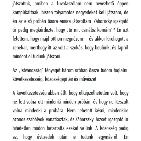
játszottuk, amiben a fuvolaszólam nem nevezhető éppen
komplikáltnak, hiszen folyamatos negyedeket kell játszani, de
én az első próbán össze-vissza játszottam. Záborszky igazgató
úr pedig megkérdezte, hogy „te mit csinálsz komám”? Én azt
feleltem, hogy majd otthon megnézem – és akkor kiröhögött a
zenekar, merthogy itt az volt a szokás, hogy beülünk, és lapról
mindent el tudunk játszani.
Az „Istvánosság” lényegét három szóban össze tudom foglalni:
következetesség, közösségépítés és művészet.
A következetesség abban állt, hogy elképzelhetetlen volt, hogy
ne lett volna ott mindenki minden próbán, és hogy ne készült
volna mindenki a próbára. Nem lehetett késni, mindenkire
azonos szabályok vonatkoztak, és Záborszky József igazgató úr
hihetetlen módon betartatta ezeket velünk. A közösség pedig
az, hogy évtizedek után is tudunk egymásról. Én