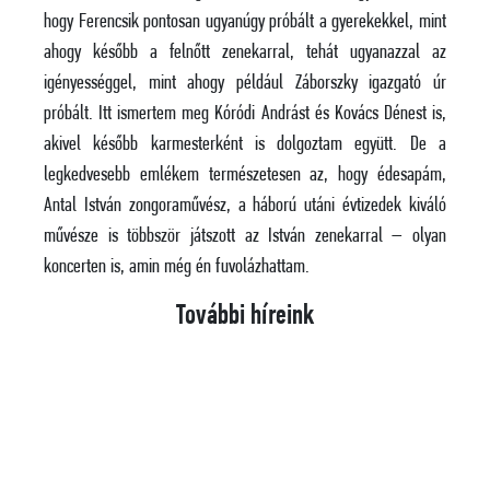
hogy Ferencsik pontosan ugyanúgy próbált a gyerekekkel, mint
ahogy később a felnőtt zenekarral, tehát ugyanazzal az
igényességgel, mint ahogy például Záborszky igazgató úr
próbált. Itt ismertem meg Kóródi Andrást és Kovács Dénest is,
akivel később karmesterként is dolgoztam együtt. De a
legkedvesebb emlékem természetesen az, hogy édesapám,
Antal István zongoraművész, a háború utáni évtizedek kiváló
művésze is többször játszott az István zenekarral – olyan
koncerten is, amin még én fuvolázhattam.
További híreink
EGY SZUGGESZTÍV HEGEDŰMŰVÉSZ, AKINEK A
PÁLYÁJA KONTINENSEKEN ÍVELT ÁT – BRENTON
LANGBEIN ÉLETE