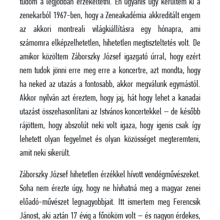
tudom a legjobban érzékeltetni. Én ugyanis úgy kerültem ki a
zenekarból 1967-ben, hogy a Zeneakadémia akkreditált engem
az akkori montreali világkiállításra egy hónapra, ami
számomra elképzelhetetlen, hihetetlen megtiszteltetés volt. De
amikor közöltem Záborszky József igazgató úrral, hogy ezért
nem tudok jönni erre meg erre a koncertre, azt mondta, hogy
ha neked az utazás a fontosabb, akkor megválunk egymástól.
Akkor nyilván azt éreztem, hogy jaj, hát hogy lehet a kanadai
utazást összehasonlítani az Istvános koncertekkel – de később
rájöttem, hogy abszolút neki volt igaza, hogy igenis csak így
lehetett olyan fegyelmet és olyan közösséget megteremteni,
amit neki sikerült.
Záborszky József hihetetlen érzékkel hívott vendégművészeket.
Soha nem érezte úgy, hogy ne hívhatná meg a magyar zenei
előadó-művészet legnagyobbjait. Itt ismertem meg Ferencsik
Jánost, aki aztán 17 évig a főnököm volt – és nagyon érdekes,