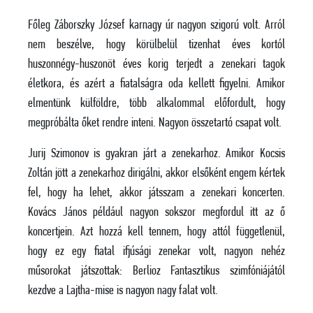
Főleg Záborszky József karnagy úr nagyon szigorú volt. Arról
nem beszélve, hogy körülbelül tizenhat éves kortól
huszonnégy-huszonöt éves korig terjedt a zenekari tagok
életkora, és azért a fiatalságra oda kellett figyelni. Amikor
elmentünk külföldre, több alkalommal előfordult, hogy
megpróbálta őket rendre inteni. Nagyon összetartó csapat volt.
Jurij Szimonov is gyakran járt a zenekarhoz. Amikor Kocsis
Zoltán jött a zenekarhoz dirigálni, akkor elsőként engem kértek
fel, hogy ha lehet, akkor játsszam a zenekari koncerten.
Kovács János például nagyon sokszor megfordul itt az ő
koncertjein. Azt hozzá kell tennem, hogy attól függetlenül,
hogy ez egy fiatal ifjúsági zenekar volt, nagyon nehéz
műsorokat játszottak: Berlioz Fantasztikus szimfóniájától
kezdve a Lajtha-mise is nagyon nagy falat volt.