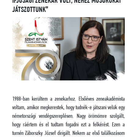
IFJÚSÁGI ZENEKAR VOLT, NEHÉZ MŰSOROKAT
JÁTSZOTTUNK”
1988-ban kerültem a zenekarhoz. Elsőéves zeneakadémista
voltam, amikor megkerestek, hogy tudnék-e játszani velük egy
németországi vendégszereplésen. Nagy örömömre szolgált,
hogy ráértem és el tudtam fogadni ezt a felkérést. Ezen a
turnén Záborszky József dirigált. Nekem az első találkozásom