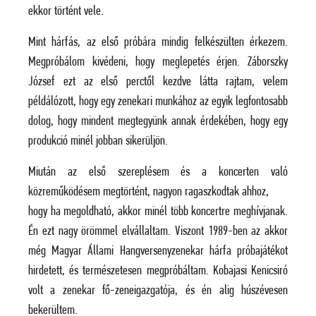
ekkor történt vele.
Mint hárfás, az első próbára mindig felkészülten érkezem.
Megpróbálom kivédeni, hogy meglepetés érjen. Záborszky
József ezt az első perctől kezdve látta rajtam, velem
példálózott, hogy egy zenekari munkához az egyik legfontosabb
dolog, hogy mindent megtegyünk annak érdekében, hogy egy
produkció minél jobban sikerüljön.
Miután az első szereplésem és a koncerten való
közreműködésem megtörtént, nagyon ragaszkodtak ahhoz,
hogy ha megoldható, akkor minél több koncertre meghívjanak.
Én ezt nagy örömmel elvállaltam. Viszont 1989-ben az akkor
még Magyar Állami Hangversenyzenekar hárfa próbajátékot
hirdetett, és természetesen megpróbáltam. Kobajasi Kenicsiró
volt a zenekar fő-zeneigazgatója, és én alig húszévesen
bekerültem.