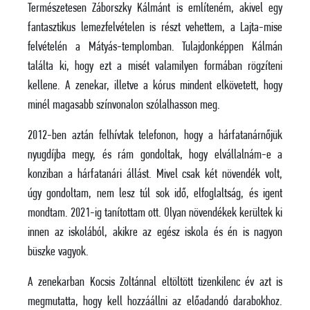
Természetesen Záborszky Kálmánt is említeném, akivel egy
fantasztikus lemezfelvételen is részt vehettem, a Lajta-mise
felvételén a Mátyás-templomban. Tulajdonképpen Kálmán
találta ki, hogy ezt a misét valamilyen formában rögzíteni
kellene. A zenekar, illetve a kórus mindent elkövetett, hogy
minél magasabb színvonalon szólalhasson meg.
2012-ben aztán felhívtak telefonon, hogy a hárfatanárnőjük
nyugdíjba megy, és rám gondoltak, hogy elvállalnám-e a
konziban a hárfatanári állást. Mivel csak két növendék volt,
úgy gondoltam, nem lesz túl sok idő, elfoglaltság, és igent
mondtam. 2021-ig tanítottam ott. Olyan növendékek kerültek ki
innen az iskolából, akikre az egész iskola és én is nagyon
büszke vagyok.
A zenekarban Kocsis Zoltánnal eltöltött tizenkilenc év azt is
megmutatta, hogy kell hozzáállni az előadandó darabokhoz.