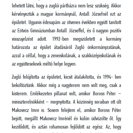
lehetett látni, hogy a zuglói pártházra nem lesz szükség. Akkor
kérvényeztük a magyar kormánynál, Antall Józsefnél ezt az
épületet. Ugyanis édesapám az ötvenes években együtt tanított
az Eötvös Gimnáziumban Antall Józseffel, és ő nagyon pozitív
visszajelzést adott. 1992-ben megszületett a kormány
határozata az épület átadásáról Zugló önkormányzatának,
azzal a céllal, hogy a zeneiskolának, a szakközépiskolának és
az együtteseknek méltó helye legyen.
Zugló felújította az épületet, kicsit átalakította, és 1994- ben
beköltöztünk. Akkor még a nagyterem nem volt meg, csak a
kisterem. Emlékezetes pillanat volt, amikor Boross Péter –
miniszterelnökként – megnyitotta. A közönség soraiban ott ült
Makovecz Imre is. Sosem felejtem el, amikor Boross Péter
bejött, megállt Makovecz Imrénél és külön üdvözölte őt. Így
kezdődött, és aztán rohamosan fejlődött az egész. Az, hogy