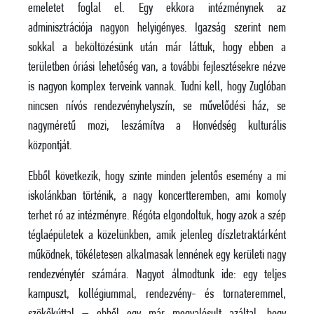
emeletet foglal el. Egy ekkora intézménynek az
adminisztrációja nagyon helyigényes. Igazság szerint nem
sokkal a beköltözésünk után már láttuk, hogy ebben a
területben óriási lehetőség van, a további fejlesztésekre nézve
is nagyon komplex terveink vannak. Tudni kell, hogy Zuglóban
nincsen nívós rendezvényhelyszín, se művelődési ház, se
nagyméretű mozi, leszámítva a Honvédség kulturális
központját.
Ebből következik, hogy szinte minden jelentős esemény a mi
iskolánkban történik, a nagy koncertteremben, ami komoly
terhet ró az intézményre. Régóta elgondoltuk, hogy azok a szép
téglaépületek a közelünkben, amik jelenleg díszletraktárként
működnek, tökéletesen alkalmasak lennének egy kerületi nagy
rendezvénytér számára. Nagyot álmodtunk ide: egy teljes
kampuszt, kollégiummal, rendezvény- és tornateremmel,