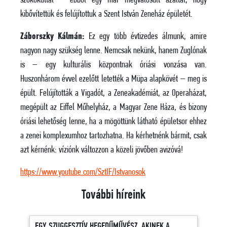
szökőkúttal – ebből egy már megvalósult azáltal, hogy
kibővítettük és felújítottuk a Szent István Zeneház épületét.
Záborszky Kálmán:
Ez egy több évtizedes álmunk, amire
nagyon nagy szükség lenne. Nemcsak nekünk, hanem Zuglónak
is – egy kulturális központnak óriási vonzása van.
Huszonhárom évvel ezelőtt letették a Müpa alapkövét – meg is
épült. Felújították a Vigadót, a Zeneakadémiát, az Operaházat,
megépült az Eiffel Műhelyház, a Magyar Zene Háza, és bizony
óriási lehetőség lenne, ha a mögöttünk látható épületsor ehhez
a zenei komplexumhoz tartozhatna. Ha kérhetnénk bármit, csak
azt kérnénk: víziónk változzon a közeli jövőben avizóvá!
https://www.youtube.com/SztIF/Istvanosok
További híreink
EGY SZUGGESZTÍV HEGEDŰMŰVÉSZ, AKINEK A