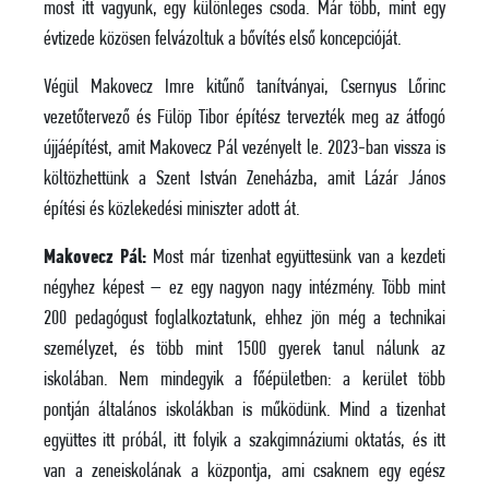
most itt vagyunk, egy különleges csoda. Már több, mint egy
évtizede közösen felvázoltuk a bővítés első koncepcióját.
Végül Makovecz Imre kitűnő tanítványai, Csernyus Lőrinc
vezetőtervező és Fülöp Tibor építész tervezték meg az átfogó
újjáépítést, amit Makovecz Pál vezényelt le. 2023-ban vissza is
költözhettünk a Szent István Zeneházba, amit Lázár János
építési és közlekedési miniszter adott át.
Makovecz Pál:
Most már tizenhat együttesünk van a kezdeti
négyhez képest – ez egy nagyon nagy intézmény. Több mint
200 pedagógust foglalkoztatunk, ehhez jön még a technikai
személyzet, és több mint 1500 gyerek tanul nálunk az
iskolában. Nem mindegyik a főépületben: a kerület több
pontján általános iskolákban is működünk. Mind a tizenhat
együttes itt próbál, itt folyik a szakgimnáziumi oktatás, és itt
van a zeneiskolának a központja, ami csaknem egy egész