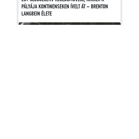
PÁLYÁJA KONTINENSEKEN ÍVELT ÁT – BRENTON
LANGBEIN ÉLETE
A 2025/26-os évad utolsó Istvánosok-blogbejegyzése
Brenton Langbein munkássága előtt tiszteleg, és felidézi a
művész több évtizedes kapcsolatát az István Zenekarral.
https://papageno.hu/Istvanosok
OLVASS TOVÁBB