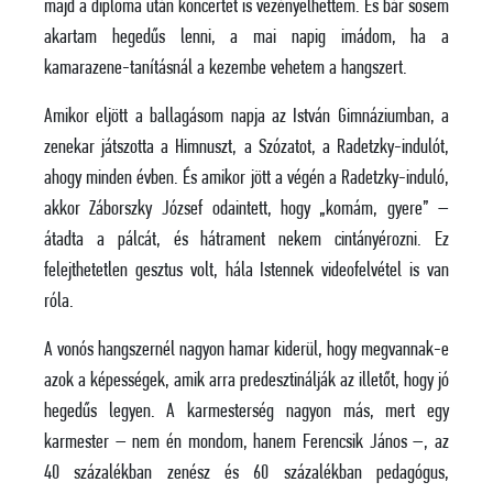
majd a diploma után koncertet is vezényelhettem. És bár sosem
akartam hegedűs lenni, a mai napig imádom, ha a
kamarazene-tanításnál a kezembe vehetem a hangszert.
Amikor eljött a ballagásom napja az István Gimnáziumban, a
zenekar játszotta a Himnuszt, a Szózatot, a Radetzky-indulót,
ahogy minden évben. És amikor jött a végén a Radetzky-induló,
akkor Záborszky József odaintett, hogy „komám, gyere” –
átadta a pálcát, és hátrament nekem cintányérozni. Ez
felejthetetlen gesztus volt, hála Istennek videofelvétel is van
róla.
A vonós hangszernél nagyon hamar kiderül, hogy megvannak-e
azok a képességek, amik arra predesztinálják az illetőt, hogy jó
hegedűs legyen. A karmesterség nagyon más, mert egy
karmester – nem én mondom, hanem Ferencsik János –, az
40 százalékban zenész és 60 százalékban pedagógus,