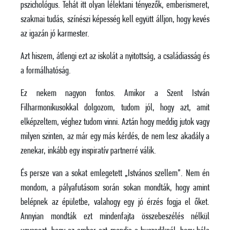
pszichológus. Tehát itt olyan lélektani tényezők, emberismeret,
szakmai tudás, színészi képesség kell együtt álljon, hogy kevés
az igazán jó karmester.
Azt hiszem, átlengi ezt az iskolát a nyitottság, a családiasság és
a formálhatóság.
Ez nekem nagyon fontos. Amikor a Szent István
Filharmonikusokkal dolgozom, tudom jól, hogy azt, amit
elképzeltem, véghez tudom vinni. Aztán hogy meddig jutok vagy
milyen szinten, az már egy más kérdés, de nem lesz akadály a
zenekar, inkább egy inspiratív partnerré válik.
És persze van a sokat emlegetett „Istvános szellem”. Nem én
mondom, a pályafutásom során sokan mondták, hogy amint
belépnek az épületbe, valahogy egy jó érzés fogja el őket.
Annyian mondták ezt mindenfajta összebeszélés nélkül