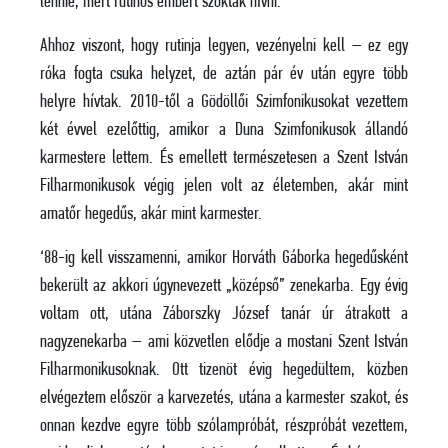
lennie, mert rutinos embert szoktak hívni.
Ahhoz viszont, hogy rutinja legyen, vezényelni kell – ez egy
róka fogta csuka helyzet, de aztán pár év után egyre több
helyre hívtak. 2010-től a Gödöllői Szimfonikusokat vezettem
két évvel ezelőttig, amikor a Duna Szimfonikusok állandó
karmestere lettem. És emellett természetesen a Szent István
Filharmonikusok végig jelen volt az életemben, akár mint
amatőr hegedűs, akár mint karmester.
‘88-ig kell visszamenni, amikor Horváth Gáborka hegedűsként
bekerült az akkori úgynevezett „középső” zenekarba. Egy évig
voltam ott, utána Záborszky József tanár úr átrakott a
nagyzenekarba – ami közvetlen elődje a mostani Szent István
Filharmonikusoknak. Ott tizenöt évig hegedültem, közben
elvégeztem először a karvezetés, utána a karmester szakot, és
onnan kezdve egyre több szólampróbát, részpróbát vezettem,