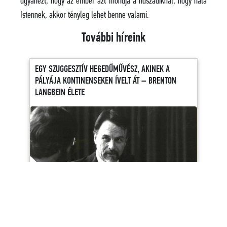
ugyanezt, hogy az ember azt mondja a huszadiknál, hogy hála
Istennek, akkor tényleg lehet benne valami.
További híreink
EGY SZUGGESZTÍV HEGEDŰMŰVÉSZ, AKINEK A
PÁLYÁJA KONTINENSEKEN ÍVELT ÁT – BRENTON
LANGBEIN ÉLETE
A 2025/26-os évad utolsó Istvánosok-blogbejegyzése
Brenton Langbein munkássága előtt tiszteleg, és felidézi a