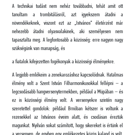
A technikai tudást nem nehéz továbbadni, tehát amit ott
tanultam a trombitálásról, azt igyekszem átadni a
növendékeknek, viszont ezt az „Istvános” életérzést már
nehezebb átadni olyasvalakinek, aki személyesen nem
tapasztalta meg. A legfontosabb a közösség: erre nagyon nagy
szükségünk van manapság, és
a fiatalok kifejezetten fogékonyak a közösségi élményekre.
A legjobb emlékeim a zenekarozáshoz kapcsolódnak. Hatalmas
élmény volt a Szent István Filharmonikusokkal fellépni – a
legcsodásabb hangversenytermekben, például a Müpában – és
ez is közösségi élmény volt. A versenyekre szintén nagy
szeretettel gondolok: például Brnóban kétszer is voltunk a
rezesekkel az Istvános éveim alatt, és csodásan éreztük
magunkat. Nyilván sokat számított, hogy sikereket is értünk el
a versenyen, de egyben egy emlékezetes közös kaland is volt,