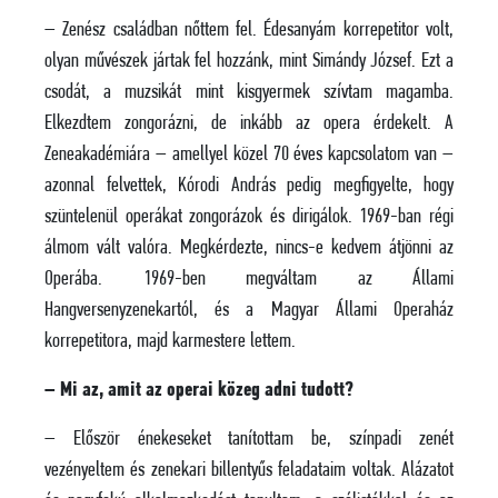
– Zenész családban nőttem fel. Édesanyám korrepetitor volt,
olyan művészek jártak fel hozzánk, mint Simándy József. Ezt a
csodát, a muzsikát mint kisgyermek szívtam magamba.
Elkezdtem zongorázni, de inkább az opera érdekelt. A
Zeneakadémiára – amellyel közel 70 éves kapcsolatom van –
azonnal felvettek, Kórodi András pedig megfigyelte, hogy
szüntelenül operákat zongorázok és dirigálok. 1969-ban régi
álmom vált valóra. Megkérdezte, nincs-e kedvem átjönni az
Operába. 1969-ben megváltam az Állami
Hangversenyzenekartól, és a Magyar Állami Operaház
korrepetitora, majd karmestere lettem.
– Mi az, amit az operai közeg adni tudott?
– Először énekeseket tanítottam be, színpadi zenét
vezényeltem és zenekari billentyűs feladataim voltak. Alázatot