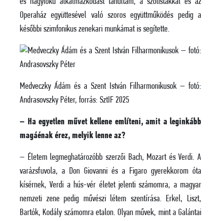
és nagyfokú alkalmazkodást tanultam, a szólistákkal és az
Operaház együttesével való szoros együttműködés pedig a
későbbi szimfonikus zenekari munkámat is segítette.
Medveczky Ádám és a Szent István Filharmonikusok – fotó:
Andrasovszky Péter, forrás: SztIF 2025
– Ha egyetlen művet kellene említeni, amit a leginkább
magáénak érez, melyik lenne az?
– Életem legmeghatározóbb szerzői Bach, Mozart és Verdi. A
varázsfuvola, a Don Giovanni és a Figaro gyerekkorom óta
kísérnek, Verdi a hús-vér életet jelenti számomra, a magyar
nemzeti zene pedig művészi létem szentírása. Erkel, Liszt,
Bartók, Kodály számomra etalon. Olyan művek, mint a Galántai