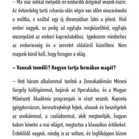
– Ma már sokkal mélyebb és emberibb dolgokat veszek észre.
Az évtizedekig tartó rohanás után végre van időm visszarévedni
a múltba, s ezáltal egy új dimenzióban látni a jelent. Hívő
ember vagyok, ez pedig ad egyfajta megközelítést, egyfajta
viszonyulást az emberi kapcsolatokhoz. Igyekszem mindenhez
az emberiesség és a szeretet oldaláról közelíteni. Nem
magunk körül kell, hogy forogjon a világ.
– Vannak teendői? Hogyan tartja formában magát?
– Heti három alkalommal tanítok a Zeneakadémián Ménesi
Gergely kollégámmal, bejárok az Operaházba, és a Magyar
Művészeti Akadémia programjain is részt veszek. Naponta
gyógytornázom, keresztrejtvényt fejtek, olvasok és beszélgetek
az unokáimmal, a családommal, akik megtanítják, hogyan
tudom követni a mai világot, megtartva a klasszikus értékeket.
Érdeklődő vagyok, mindig is az voltam, és legfőképpen bízom