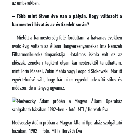
az emberekben.
– Több mint ötven éve van a pályán. Hogy változott a
karmesteri hivatás az évtizedek során?
– Mielőtt a karmesterség felé fordultam, a hatvanas években
nyolc évig voltam az Állami Hangversenyzenekar (ma Nemzeti
Filharmonikusok) timpanistája. Hatalmas iskola volt ez az
időszak, zenekari tagként olyan karmesterektől tanulhattam,
mint Lorin Maazel, Zubin Mehta vagy Leopold Stokowski. Már itt
egyértelművé vált, hogy bár nincs egyedül üdvözítő stílus és
módszer, de a lényeg ugyanaz.
Medveczky Ádám próbán a Magyar Állami Operaház szolgáltató
házában, 1982 – fotó: MTI / Horváth Éva