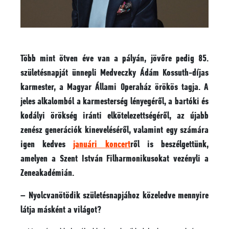
Több mint ötven éve van a pályán, jövőre pedig 85.
születésnapját ünnepli Medveczky Ádám Kossuth-díjas
karmester, a Magyar Állami Operaház örökös tagja. A
jeles alkalomból a karmesterség lényegéről, a bartóki és
kodályi örökség iránti elkötelezettségéről, az újabb
zenész generációk kineveléséről, valamint egy számára
igen kedves
januári koncert
ről is beszélgettünk,
amelyen a Szent István Filharmonikusokat vezényli a
Zeneakadémián.
– Nyolcvanötödik születésnapjához közeledve mennyire
látja másként a világot?