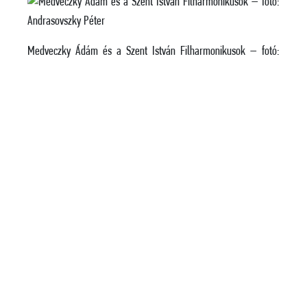
Medveczky Ádám és a Szent István Filharmonikusok – fotó:
Andrasovszky Péter, forrás: SztIF 2025
– Említette a Szent István Filharmonikusokat. Mióta tart
a kapcsolatuk?
– Legalább ötven éve volt, amikor először találkoztam az
Istvánosokkal. Akkor még az Ajtósi Dürer soron volt az iskola,
ott ismertem meg Záborszky Józsefet, aki egy fantasztikus
pedagógus és szervező volt. Nem egy olyan fiatalnak mutatott
utat, akik ma ünnepelt zenészek a világ legnagyobb színpadain.
Lenyűgözött az akkori hallgatók fogékonysága, a zenéhez való
tiszta hozzáállása. Sokat dolgoztunk együtt az elmúlt
évtizedekben, és büszke vagyok rá, hogy a Szent István
Filharmonikusok mára professzionális zenekarrá nőtte ki