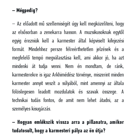
– Mégpedig?
– Az előadott mű szellemiségét úgy kell megközelíteni, hogy
az elsősorban a zenekarra hasson. A muzsikusoknak egytől
egyig érezniük kell a karmester által képviselt kifejezési
formát. Mindehhez persze félreérthetetlen jelzések és a
megfelelő tempó megválasztása kell, ami akkor jó, ha azt
mindenki át tudja venni. Nem én mondtam, de ránk,
karmesterekre is igaz Arkhimédész törvénye, miszerint minden
karmester annyit veszít a súlyából, mint amennyi az általa
fölöslegesen leadott mozdulatok és szavak összege. A
technikai tudás fontos, de amit nem lehet átadni, az a
személyes kisugárzás.
– Hogyan emlékszik vissza arra a pillanatra, amikor
tudatosult, hogy a karmesteri pálya az ön útja?