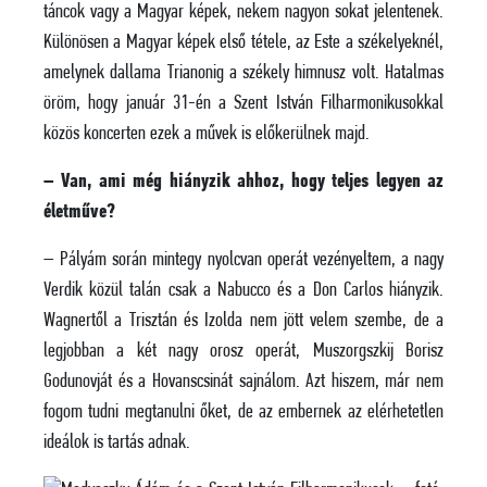
táncok vagy a Magyar képek, nekem nagyon sokat jelentenek.
Különösen a Magyar képek első tétele, az Este a székelyeknél,
amelynek dallama Trianonig a székely himnusz volt. Hatalmas
öröm, hogy január 31-én a Szent István Filharmonikusokkal
közös koncerten ezek a művek is előkerülnek majd.
– Van, ami még hiányzik ahhoz, hogy teljes legyen az
életműve?
– Pályám során mintegy nyolcvan operát vezényeltem, a nagy
Verdik közül talán csak a Nabucco és a Don Carlos hiányzik.
Wagnertől a Trisztán és Izolda nem jött velem szembe, de a
legjobban a két nagy orosz operát, Muszorgszkij Borisz
Godunovját és a Hovanscsinát sajnálom. Azt hiszem, már nem
fogom tudni megtanulni őket, de az embernek az elérhetetlen
ideálok is tartás adnak.